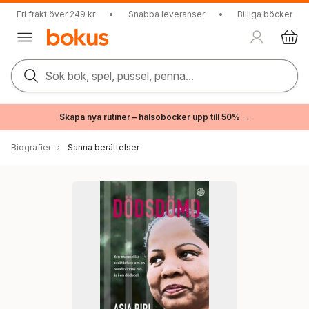
Fri frakt över 249 kr
•
Snabba leveranser
•
Billiga böcker
Sök bok, spel, pussel, penna...
Skapa nya rutiner – hälsoböcker upp till 50% →
Biografier
Sanna berättelser