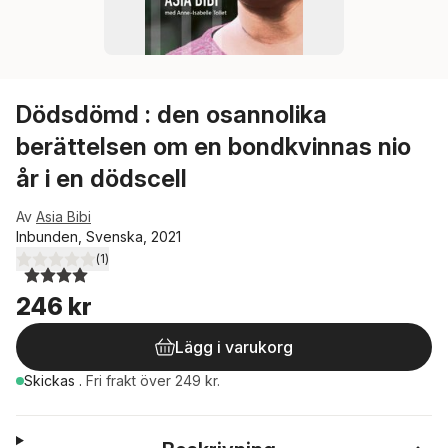
Dödsdömd : den osannolika
berättelsen om en bondkvinnas nio
år i en dödscell
Av
Asia Bibi
Inbunden, Svenska, 2021
(
1
)
4,0
utav 5 stjärnor. Totalt antal röster:
246 kr
Lägg i varukorg
Skickas
.
Fri frakt över 249 kr.