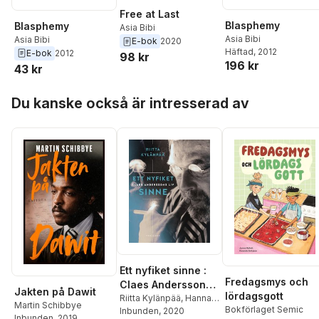
Free at Last
Blasphemy
Blasphemy
Asia Bibi
Asia Bibi
Asia Bibi
E-bok
2020
Häftad
, 2012
E-bok
2012
98 kr
196 kr
43 kr
Hoppa över listan
Du kanske också är intresserad av
Ett nyfiket sinne :
Fredagsmys och
Claes Anderssons
Jakten på Dawit
lördagsgott
liv
Riitta Kylänpää
,
Hanna
Martin Schibbye
Bokförlaget Semic
Lahdenperä
Inbunden
, 2020
Inbunden
, 2019