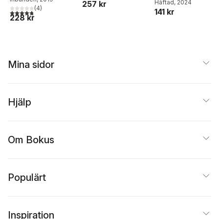
Häftad
, 2024
257 kr
(
4
)
141 kr
4,8
utav 5 stjärnor. Totalt antal röster:
228 kr
Mina sidor
Hjälp
Om Bokus
Populärt
Inspiration