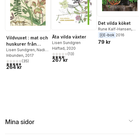
Det vilda köket
Rune Kalf-Hansen
,
Lisen Sundgren
E-bok
2016
Äta vilda växter
Vildvuxet : mat och
79 kr
Lisen Sundgren
huskurer från
Häftad
, 2020
naturen
Lisen Sundgren
,
Nadia
(
13
)
Nörbom
Inbunden
, 2017
4,2
utav 5 stjärnor. Totalt antal röster:
267 kr
(
35
)
4,7
utav 5 stjärnor. Totalt antal röster:
264 kr
Mina sidor