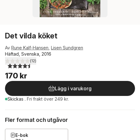
Det vilda köket
Av
Rune Kalf-Hansen
,
Lisen Sundgren
Häftad, Svenska, 2016
(
12
)
4,5
utav 5 stjärnor. Totalt antal röster:
170 kr
Lägg i varukorg
Skickas
.
Fri frakt över 249 kr.
Fler format och utgåvor
E-bok