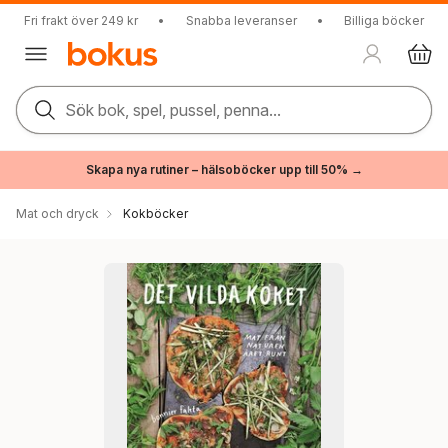
Fri frakt över 249 kr
•
Snabba leveranser
•
Billiga böcker
Sök bok, spel, pussel, penna...
Skapa nya rutiner – hälsoböcker upp till 50% →
Mat och dryck
Kokböcker