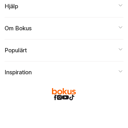
Hjälp
Om Bokus
Populärt
Inspiration
Bokus
@
Cookies
Anpassa cookies
Integritetspolicy
Köpvillkor