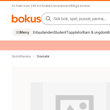
Fri frakt över 249 kr
•
Snabba leveranser
•
Billiga böcker
Sök bok, spel, pussel, penna...
Meny
Erbjudanden
Student
Topplistor
Barn & ungdom
B
Skönlitteratur
Dramatik