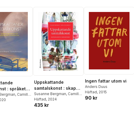
Ingen fattar utom vi
Uppskattande
ttande
Anders Duus
samtalskonst : skapa
nst : språkets
Häftad
, 2015
möjligheter i samtalets
Susanne Bergman
,
Camilla
se för
 Bergman
,
Camilla
90 kr
Blomqvist
Häftad
, 2024
värld
t
2020
apets
435 kr
ngar