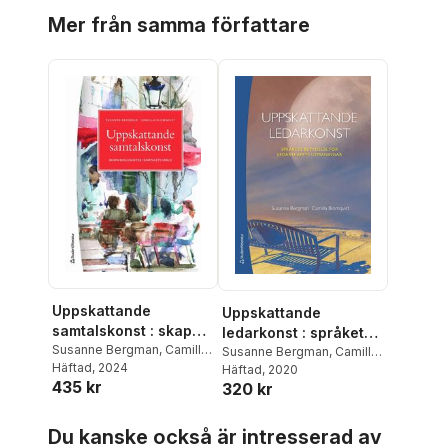
Hoppa över listan
Mer från samma författare
Uppskattande
Uppskattande
samtalskonst : skapa
ledarkonst : språkets
möjligheter i samtalets
Susanne Bergman
,
Camilla
betydelse för
Susanne Bergman
,
Camilla
Blomqvist
Häftad
, 2024
värld
Blomqvist
Häftad
, 2020
ledarskapets
435 kr
320 kr
utmaningar
Hoppa över listan
Du kanske också är intresserad av