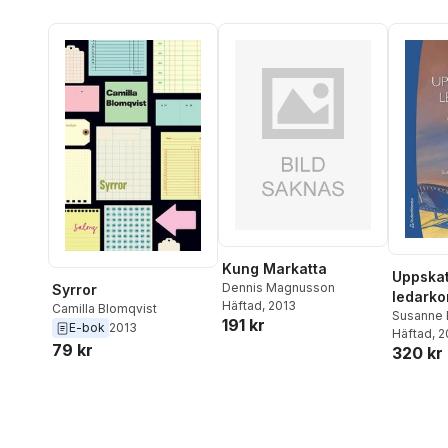
Kung Markatta
Uppska
Dennis Magnusson
Syrror
ledarko
Häftad
, 2013
Camilla Blomqvist
betydel
Susanne
191 kr
E-bok
2013
Blomqvis
Häftad
, 
ledarsk
79 kr
320 kr
utmani