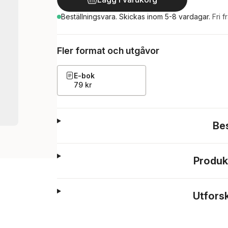
Beställningsvara.
Skickas
inom 5-8 vardagar
.
Fri f
Fler format och utgåvor
E-bok
79 kr
Be
Produk
Utfors