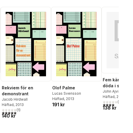
Fem kända mu
döda i seriek
Rekviem för en
Olof Palme
John Ajvide Lindq
demonstrant
Lucas Svensson
Häftad
, 2013
Häftad
, 2013
Jacob Hirdwall
(
1
)
191 kr
4,0
utav 5 stjärnor
Häftad
, 2013
138 kr
(
1
)
5,0
utav 5 stjärnor. Totalt antal röster:
140 kr