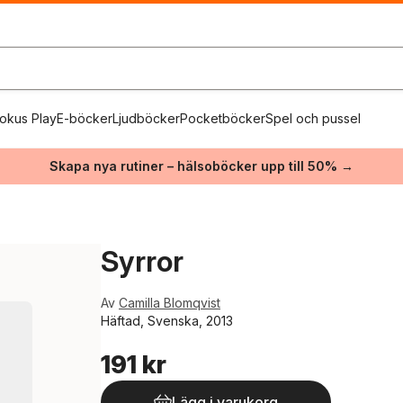
okus Play
E-böcker
Ljudböcker
Pocketböcker
Spel och pussel
Skapa nya rutiner – hälsoböcker upp till 50% →
Syrror
Av
Camilla Blomqvist
Häftad, Svenska, 2013
191 kr
Lägg i varukorg