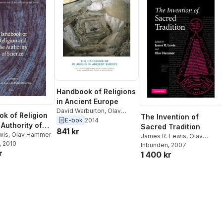
Handbook of Religions
in Ancient Europe
David Warburton
,
Olav
k of Religion
The Invention of
Hammer
,
Lisbeth Bredholt
E-bok
2014
 Authority of
Sacred Tradition
Christensen
841 kr
e
wis
,
Olav Hammer
James R. Lewis
,
Olav
, 2010
Hammer
Inbunden
, 2007
r
1 400 kr