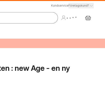
Kundservice
Företagskund?
ten : new Age - en ny