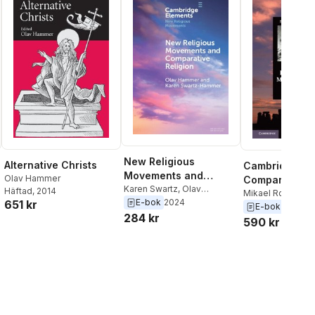
New Religious
Alternative Christs
Cambridge
Movements and
Olav Hammer
Companion to
Comparative Religion
Karen Swartz
,
Olav
Häftad
, 2014
Religious Mo
Mikael Rothstein
Hammer
E-bok
2024
651 kr
Hammer
E-bok
2012
284 kr
590 kr