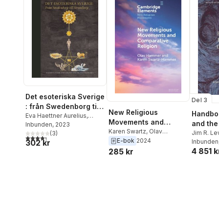
Det esoteriska Sverige
Del 3
: från Swedenborg till
New Religious
Handboo
Strindberg
Eva Haettner Aurelius
,
Movements and
and the
Henrik Bogdan
Inbunden
, 2023
,
David
Comparative Religion
Karen Swartz
,
Olav
Scienc
Jim R. Le
Dunér
,
Per Faxneld
(
3
)
,
Niclas
4,3
utav 5 stjärnor. Totalt antal röster:
Hammer
E-bok
2024
302 kr
Inbunden
Franzén
,
Anders
4 851 k
285 kr
Hallengren
,
Olav Hammer
,
Karin Ström Lehander
,
Martin Liljekvist
,
Elisabeth
Mansén
,
Svante Nordin
,
Simon Sorgenfrei
,
Per
Stille
,
Karen Swartz