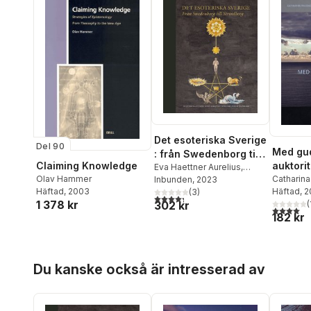
Det esoteriska Sverige
Del 90
Med gu
: från Swedenborg till
Claiming Knowledge
auktorit
Strindberg
Eva Haettner Aurelius
,
Olav Hammer
religion
Catharin
Henrik Bogdan
Inbunden
, 2023
,
David
Häftad
, 2003
Hammer
Häftad
, 
,
Dunér
,
Per Faxneld
(
3
)
,
Niclas
politike
4,3
utav 5 stjärnor. Totalt antal röster:
1 378 kr
302 kr
Stenberg
(
Franzén
,
Anders
4,0
utav 5 
182 kr
Hallengren
,
Olav Hammer
,
Karin Ström Lehander
,
Martin Liljekvist
,
Elisabeth
Mansén
,
Svante Nordin
,
Hoppa över listan
Du kanske också är intresserad av
Simon Sorgenfrei
,
Per
Stille
,
Karen Swartz