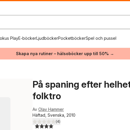
okus Play
E-böcker
Ljudböcker
Pocketböcker
Spel och pussel
Skapa nya rutiner – hälsoböcker upp till 50% →
På spaning efter helhe
folktro
Av
Olav Hammer
Häftad, Svenska, 2010
(
4
)
4,0
utav 5 stjärnor. Totalt antal röster: