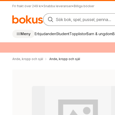
Fri frakt över 249 kr
•
Snabba leveranser
•
Billiga böcker
Sök bok, spel, pussel, penna...
Meny
Erbjudanden
Student
Topplistor
Barn & ungdom
B
Ande, kropp och själ
Ande, kropp och själ