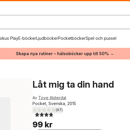
okus Play
E-böcker
Ljudböcker
Pocketböcker
Spel och pussel
Skapa nya rutiner – hälsoböcker upp till 50% →
Låt mig ta din hand
Av
Tove Alsterdal
Pocket, Svenska, 2015
(
97
)
3,9
utav 5 stjärnor. Totalt antal röster:
99 kr