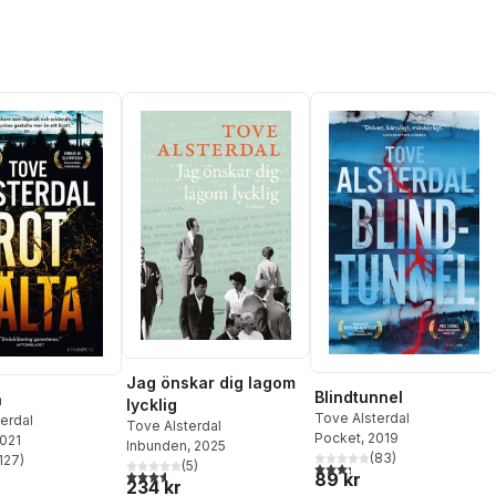
Jag önskar dig lagom
Blindtunnel
a
lycklig
Tove Alsterdal
erdal
Tove Alsterdal
Pocket
, 2019
2021
Inbunden
, 2025
(
83
)
127
)
(
5
)
3,3
utav 5 stjärnor. Totalt ant
stjärnor. Totalt antal röster:
3,6
utav 5 stjärnor. Totalt antal röster:
89 kr
234 kr