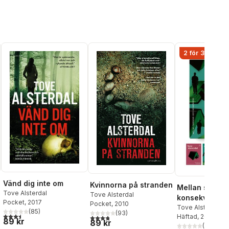
2 för 349 kr
Vänd dig inte om
Kvinnorna på stranden
Mellan sannin
Tove Alsterdal
Tove Alsterdal
konsekvens - 
Pocket
, 2017
Pocket
, 2010
deckarnovelle
Tove Alsterdal
,
A
(
85
)
(
93
)
al röster:
3,5
utav 5 stjärnor. Totalt antal röster:
Jens Lapidus
Häftad
, 2024
,
Hå
3,8
utav 5 stjärnor. Totalt antal röster:
89 kr
89 kr
Nesser
(
1
)