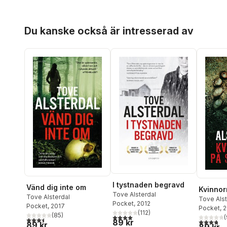
Hoppa över listan
Du kanske också är intresserad av
I tystnaden begravd
Vänd dig inte om
Kvinnor
Tove Alsterdal
Tove Alsterdal
Tove Alst
Pocket
, 2012
Pocket
, 2017
Pocket
, 
(
112
)
(
85
)
4,0
utav 5 stjärnor. Totalt antal röster:
(
3,5
utav 5 stjärnor. Totalt antal röster:
3,8
utav 5 
89 kr
89 kr
89 kr