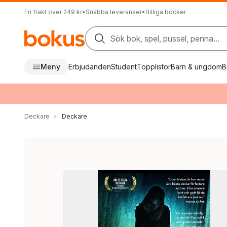
Fri frakt över 249 kr
•
Snabba leveranser
•
Billiga böcker
Sök bok, spel, pussel, penna...
Meny
Erbjudanden
Student
Topplistor
Barn & ungdom
B
Deckare
Deckare