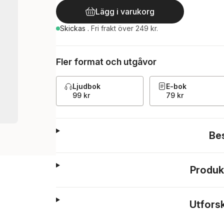
Lägg i varukorg
Skickas
.
Fri frakt över 249 kr.
Fler format och utgåvor
Ljudbok
E-bok
99 kr
79 kr
Be
Produk
Utfors