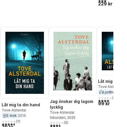
3,0
utav 5 stjärnor
229 kr
Låt mig ta din
Tove Alsterdal
Ljudbok
2018
(
55
)
4,1
utav 5 stjärnor.
Jag önskar dig lagom
99 kr
Låt mig ta din hand
lycklig
Tove Alsterdal
Tove Alsterdal
E-bok
2014
Inbunden
, 2025
al röster:
(
7
)
(
5
)
4,6
utav 5 stjärnor. Totalt antal röster:
3,6
utav 5 stjärnor. Totalt antal röster: