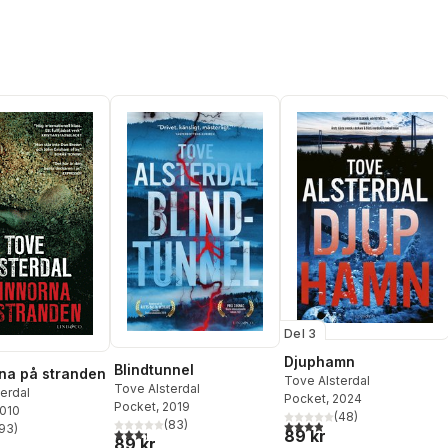
Del 3
Djuphamn
Blindtunnel
na på stranden
Tove Alsterdal
Tove Alsterdal
erdal
Pocket
, 2024
Pocket
, 2019
2010
(
48
)
3,9
utav 5 stjärnor. Totalt ant
(
83
)
93
)
3,3
utav 5 stjärnor. Totalt antal röster:
89 kr
stjärnor. Totalt antal röster:
89 kr