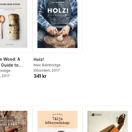
m Wood: A
Holz!
Guide to
Max Bainbridge
Inbunden
, 2017
 Spoons,
bridge
341 kr
, 2017
Boards, and
Homewares