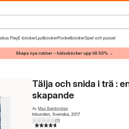
okus Play
E-böcker
Ljudböcker
Pocketböcker
Spel och pussel
Skapa nya rutiner – hälsoböcker upp till 50% →
Tälja och snida i trä : 
skapande
Av
Max Bainbridge
Inbunden, Svenska, 2017
(
7
)
4,7
utav 5 stjärnor. Totalt antal röster: