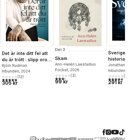
Del 3
Sveriges lång
Det är inte ditt fel att
Skam
historia : män
du är trött : slipp oro
Ann-Helén Laestadius
makt och gud
Jonathan Lindst
och press i vardagen
Björn Rudman
Pocket
, 2026
Inbunden
, 2022
Inbunden
, 2024
14000 år
(
3
)
(
69
)
(
12
)
3,3
utav 5 stjärnor. Totalt antal röster:
4,6
utav 5 stjärnor
4,8
utav 5 stjärnor. Totalt antal röster:
99 kr
291 kr
305 kr