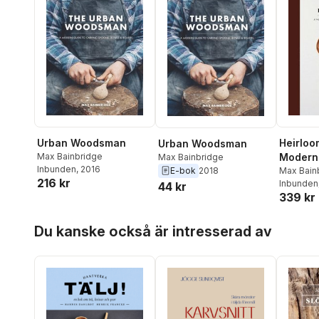
Urban Woodsman
Heirloo
Urban Woodsman
Max Bainbridge
Modern 
Max Bainbridge
Inbunden
, 2016
E-bok
2018
Carving
Max Bain
216 kr
Inbunden
44 kr
Bowls, 
339 kr
Other 
Hoppa över listan
Du kanske också är intresserad av