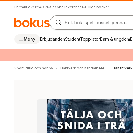
Fri frakt över 249 kr
•
Snabba leveranser
•
Billiga böcker
Sök bok, spel, pussel, penna...
Meny
Erbjudanden
Student
Topplistor
Barn & ungdom
B
Sport, fritid och hobby
Hantverk och handarbete
Trähantverk