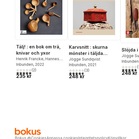
Tälj! : en bok om trä,
Karvsnitt : skurna
Slöjda i
knivar och yxor
mönster i täljda
Jögge Su
Henrik Francke
,
Hannes
föremål
Jögge Sundqvist
Inbunden
Dahlrot
Inbunden
, 2022
Inbunden
, 2021
(
4,8
utav 5 
(
2
)
(
3
)
248 kr
5,0
utav 5 stjärnor. Totalt antal röster:
4,7
utav 5 stjärnor. Totalt antal röster:
235 kr
248 kr
Bokus
@
Cookies
Anpassa cookies
Integritetspolicy
Köpvillkor