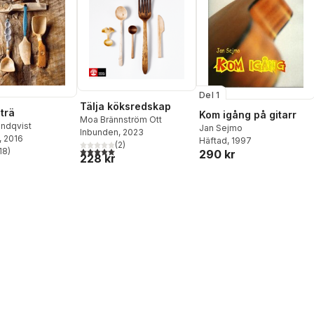
Del 1
Tälja köksredskap
 trä
Kom igång på gitarr
Moa Brännström Ott
ndqvist
Jan Sejmo
Inbunden
, 2023
, 2016
Häftad
, 1997
(
2
)
5,0
utav 5 stjärnor. Totalt antal röster:
18
)
290 kr
228 kr
stjärnor. Totalt antal röster: