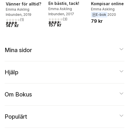
En bästis, tack!
Kompisar online
Vänner för alltid?
Emma Askling
Emma Askling
Emma Askling
Inbunden
, 2017
Inbunden
, 2019
E-bok
2020
(
3
)
(
1
)
79 kr
4,3
utav 5 stjärnor. Totalt antal röster:
4,0
utav 5 stjärnor. Totalt antal röster:
157 kr
147 kr
Mina sidor
Hjälp
Om Bokus
Populärt