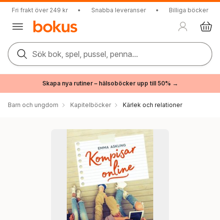
Fri frakt över 249 kr
•
Snabba leveranser
•
Billiga böcker
Sök bok, spel, pussel, penna...
Skapa nya rutiner – hälsoböcker upp till 50% →
Barn och ungdom
Kapitelböcker
Kärlek och relationer