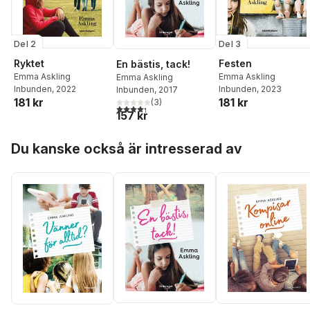
Del 2
Del 3
Ryktet
Festen
En bästis, tack!
Emma Askling
Emma Askling
Emma Askling
Inbunden
, 2022
Inbunden
, 2023
Inbunden
, 2017
181 kr
181 kr
(
3
)
4,3
utav 5 stjärnor. Totalt antal röster:
157 kr
Hoppa över listan
Du kanske också är intresserad av