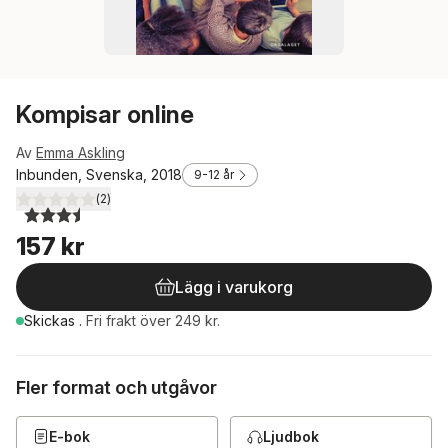
Kompisar online
Av
Emma Askling
Inbunden, Svenska, 2018
9-12 år
(
2
)
3,5
utav 5 stjärnor. Totalt antal röster:
157 kr
Lägg i varukorg
Skickas
.
Fri frakt över 249 kr.
Fler format och utgåvor
E-bok
Ljudbok