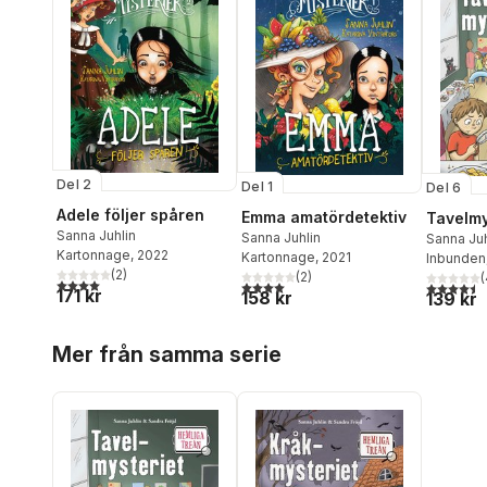
Del 2
Del 1
Del 6
Adele följer spåren
Emma amatördetektiv
Tavelmy
Sanna Juhlin
Sanna Juhlin
Sanna Juh
Kartonnage
, 2022
Kartonnage
, 2021
Inbunden
(
2
)
(
2
)
(
4,0
utav 5 stjärnor. Totalt antal röster:
4,0
utav 5 stjärnor. Totalt antal röster:
4,5
utav 5 
171 kr
158 kr
139 kr
Hoppa över listan
Mer från samma serie