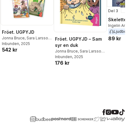
Del 3
Skelettet i sk
Ingelin Angerbor
Angerborn
Ljudbok
2026
Fröet. UGPYJD
89 kr
Jonna Bruce
,
Sara Larsson
Fröet. UGPYJD – Sam
Lendon
Inbunden
, 2025
syr en duk
542 kr
Jonna Bruce
,
Sara Larsson
Lendon
Inbunden
, 2025
176 kr