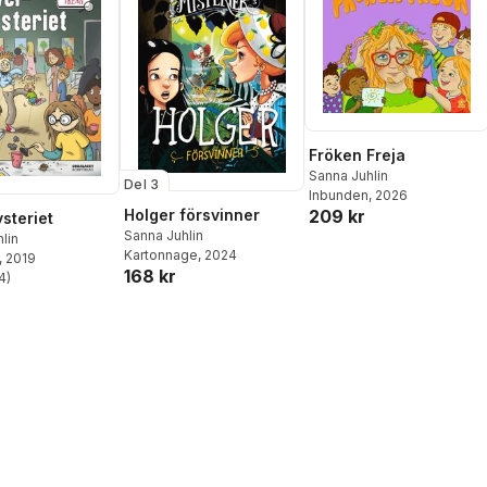
Fröken Freja
Sanna Juhlin
Del 3
Inbunden
, 2026
209 kr
Holger försvinner
steriet
Sanna Juhlin
lin
Kartonnage
, 2024
, 2019
168 kr
4
)
stjärnor. Totalt antal röster: