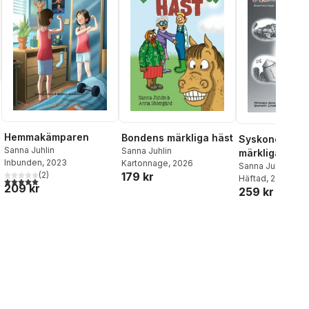
Hemmakämparen
Bondens märkliga häst
Syskonen Carl
Sanna Juhlin
Sanna Juhlin
märkliga tidsr
Inbunden
, 2023
Kartonnage
, 2026
Sanna Juhlin
(
2
)
179 kr
Häftad
, 2012
5,0
utav 5 stjärnor. Totalt antal röster:
209 kr
259 kr