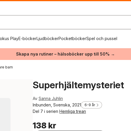
okus Play
E-böcker
Ljudböcker
Pocketböcker
Spel och pussel
Skapa nya rutiner – hälsoböcker upp till 50% →
re barn
Superhjältemysteriet
Av
Sanna Juhlin
Inbunden, Svenska, 2021
6-9 år
Del 7 i serien
Hemliga trean
138 kr