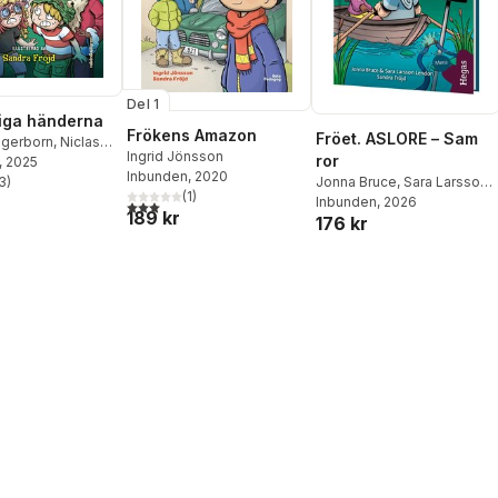
Del 1
iga händerna
Frökens Amazon
Fröet. ASLORE – Sam
ngerborn
,
Niclas
Ingrid Jönsson
ror
n
, 2025
Inbunden
, 2020
3
)
Jonna Bruce
,
Sara Larsson
stjärnor. Totalt antal röster:
(
1
)
Lendon
Inbunden
, 2026
3,0
utav 5 stjärnor. Totalt antal röster:
189 kr
176 kr