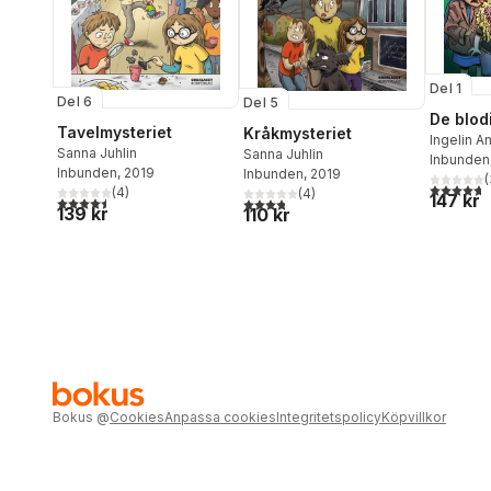
Del 1
Del 6
Del 5
De blod
Tavelmysteriet
Kråkmysteriet
Ingelin A
Sanna Juhlin
Sanna Juhlin
Angerbor
Inbunden
Inbunden
, 2019
Inbunden
, 2019
(
4,7
utav 5 
(
4
)
(
4
)
147 kr
4,5
utav 5 stjärnor. Totalt antal röster:
3,8
utav 5 stjärnor. Totalt antal röster:
139 kr
110 kr
Bokus
@
Cookies
Anpassa cookies
Integritetspolicy
Köpvillkor