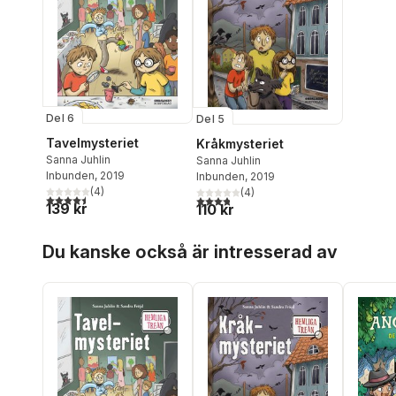
Del 6
Del 5
Tavelmysteriet
Kråkmysteriet
Sanna Juhlin
Sanna Juhlin
Inbunden
, 2019
Inbunden
, 2019
(
4
)
(
4
)
4,5
utav 5 stjärnor. Totalt antal röster:
3,8
utav 5 stjärnor. Totalt antal röster:
139 kr
110 kr
Hoppa över listan
Du kanske också är intresserad av