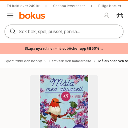
Fri frakt över 249 kr
•
Snabba leveranser
•
Billiga böcker
Sök bok, spel, pussel, penna...
Skapa nya rutiner – hälsoböcker upp till 50% →
Sport, fritid och hobby
Hantverk och handarbete
Målarkonst och t