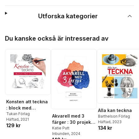
Utforska kategorier
Hoppa över listan
Du kanske också är intresserad av
Konsten att teckna
: block med
Alla kan teckna
övningar
Tukan Förlag
Akvarell med 3
Barthelson Förlag
Häftad
, 2021
Häftad
, 2023
färger : 30 projekt
129 kr
134 kr
enkelt & kreativt
Katie Putt
Inbunden
, 2024