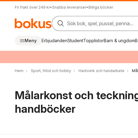
Fri frakt över 249 kr
•
Snabba leveranser
•
Billiga böcker
Sök bok, spel, pussel, penna...
Meny
Erbjudanden
Student
Topplistor
Barn & ungdom
B
Hem
Sport, fritid och hobby
Hantverk och handarbete
Mål
Målarkonst och tecknin
handböcker