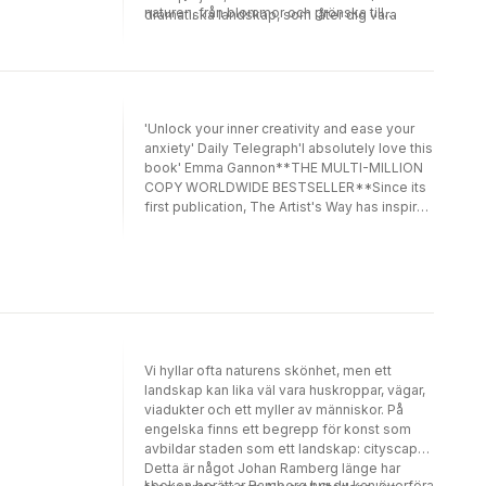
naturen, från blommor och grönska till
dramatiska landskap, som låter dig vara
ädelstenar och juveler. Kates konto
kreativ, experimentera, ha kul och leka med
@essoldodesign har över 150k följare på
färg och form. Författaren och konstnären
Instagram.
Kate Rebecca Leach delar generöst med sig
av sina bästa tips. Enkla steg för steg-guider
gör det möjligt även för nybörjaren att skapa
'Unlock your inner creativity and ease your
vackra och originella akvareller.
anxiety' Daily Telegraph'I absolutely love this
book' Emma Gannon**THE MULTI-MILLION
COPY WORLDWIDE BESTSELLER**Since its
first publication, The Artist's Way has inspired
the genius of Elizabeth Gilbert, Tim Ferriss,
Reese Witherspoon and millions of readers
to embark on a creative journey and find a
deeper connection to process and purpose.
Julia Cameron guides readers in uncovering
problems and pressure points that may be
restricting their creative flow and offers
techniques to open up opportunities for self-
Vi hyllar ofta naturens skönhet, men ett
growth and self-discovery. A revolutionary
landskap kan lika väl vara huskroppar, vägar,
programme for personal renewal, The Artist's
viadukter och ett myller av människor. På
Way will help get you back on track,
engelska finns ett begrepp för konst som
rediscover your passions, and take the steps
avbildar staden som ett landskap: cityscape.
you need to change your life.
Detta är något Johan Ramberg länge har
I boken berättar Ramberg hur du kan överföra