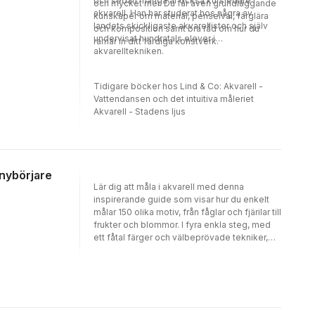
och sedan många år också kursledare i
och mycket mer. Du får även grundläggande
akvarell. Han har studerat hos några av
kunskaper om material, penselval, färglära
landets skickligaste akvarellister och själv
och komposition samt bra råd om hur du
undervisat hundratals elever i
ramar in ditt färdiga konstverk.
akvarelltekniken.
Tidigare böcker hos Lind & Co: Akvarell -
Vattendansen och det intuitiva måleriet
Akvarell - Stadens ljus
r nybörjare
Lär dig att måla i akvarell med denna
inspirerande guide som visar hur du enkelt
målar 150 olika motiv, från fåglar och fjärilar till
frukter och blommor. I fyra enkla steg, med
ett fåtal färger och välbeprövade tekniker,
beskrivs här grunderna till att måla
spännande och vackra motiv med
vattenfärger. När du har tränat och lärt dig
teknikerna genom bokens projekt är du väl
rustad att skapa egna unika
akvarellkonstverk!