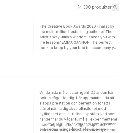
14 390
produkter
The Creative Book Awards 2026 Finalist by
the multi-million bestselling author of The
Artist's Way 'Julia's wisdom leaves you with
life lessons' EMMA GANNON'The perfect
book to keep by your bed to accompany you
through the year ahead' PSYCHOLOGIES'The
guru has distilled her life-changing journalling
method into something simpler' RED
MAGAZINEStart each day with intention and
find your purpose with a year of creative
living.Offering wisdom we can turn to any day
of the year, this pocket-book of guidance
from the bestselling author of The Artist's
Vill du hitta målarlusten igen? Då är den här
Way is the perfect addition for anyone
boken något för dig. Här uppmuntras du att
seeking meaning and direction in their life. A
släppa prestation och perfektion för att i
beautiful companion to Cameron's life-
stället närma dig akvarellmåleriet med
changing creative process, The Daily Artist's
nyfikenhet och lekfullhet. Upptäck vad som
Way features 366 page-a-day quotations,
händer när du vågar fulmåla , experimenterar
minute meditations and journal prompts to
JOHAN RAMBERG är verksam som konstnär
med färgpigmentens egenskaper och
follow throughout the year. Helping us start
och sedan många år också kursledare i
arbetar mer avsiktslöst utan att överplanera