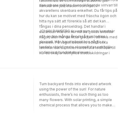
fascinerats av och Akvarell Stadens ljus
den urbana miljöns överväldigande virrvarr till
handlar om just staden som motiv.
akvarellens skenbara enkelhet. Du får tips på
hur du kan se motivet med fräscha ögon och
hitta nya sätt att förenkla så att det kan
fångas i dina penseldrag. Det handlar i
JOHAN RAMBERG är verksam som konstnär
slutändan inte om hur väl du lyckas avbilda
och sedan många år också kursledare i
något, utan hur du hittar glädjen i att leka med
akvarell. Han har studerat hos några av
penseln. På vägen beskrivs också olika
landets skickligaste akvarellister och själv
tekniker där du finner värdefulla ledtrådar till
undervisat hundratals elever i
hur du skapar lustfyllda stadsskildringar i
akvarelltekniken. Han har tidigare på Lind &
akvarell.
Co utkommit med Akvarell Vattendansen och
det intuitiva måleriet.
Turn backyard finds into elevated artwork
using the power of the sun! For nature
enthusiasts, there’s no such thing as too
many flowers. With solar printing, a simple
chemical process that allows you to make
professional-looking artwork in under five
minutes, by using just plants and the power
of the sun, you can celebrate them all in
style! Best of all, you can create prints in
three different colors and two different sizes