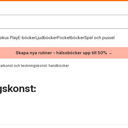
okus Play
E-böcker
Ljudböcker
Pocketböcker
Spel och pussel
Skapa nya rutiner – hälsoböcker upp till 50% →
arkonst och teckningskonst: handböcker
gskonst: