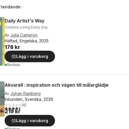
Trendande
Daily Artist's Way
Creative Living Every Day
Av
Julia Cameron
Häftad, Engelska, 2025
178 kr
Lägg i varukorg
Skickas
Akvarell : inspiration och vägen till målarglädje
Av
Johan Ramberg
Inbunden, Svenska, 2026
(
6
)
4,5
utav 5 stjärnor. Totalt antal röster:
219 kr
Lägg i varukorg
Skickas