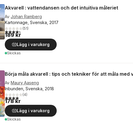
Akvarell : vattendansen och det intuitiva måleriet
Av
Johan Ramberg
Kartonnage, Svenska, 2017
(
51
)
4,3
utav 5 stjärnor. Totalt antal röster:
189 kr
Lägg i varukorg
Skickas
Börja måla akvarell : tips och tekniker för att måla med
Av
Maury Aaseng
Inbunden, Svenska, 2018
(
4
)
4,0
utav 5 stjärnor. Totalt antal röster:
178 kr
Lägg i varukorg
Skickas