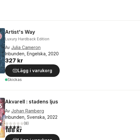
Artist's Way
Luxury Hardback Edition
Av
Julia Cameron
Inbunden, Engelska, 2020
327 kr
Lägg i varukorg
Skickas
Akvarell : stadens ljus
Av
Johan Ramberg
Inbunden, Svenska, 2022
(
8
)
4,3
utav 5 stjärnor. Totalt antal röster:
188 kr