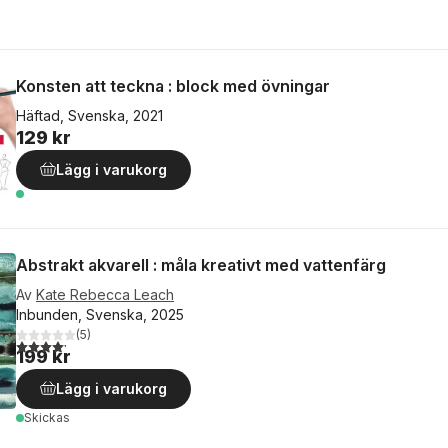
Konsten att teckna : block med övningar
Häftad, Svenska, 2021
129 kr
Lägg i varukorg
Abstrakt akvarell : måla kreativt med vattenfärg
Av
Kate Rebecca Leach
Inbunden, Svenska, 2025
(
5
)
4,2
utav 5 stjärnor. Totalt antal röster:
199 kr
Lägg i varukorg
Skickas