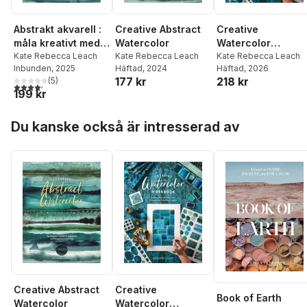
Creative
Abstrakt akvarell :
Creative Abstract
Watercolor
måla kreativt med
Watercolor
Workbook
Kate Rebecca Leach
vattenfärg
Kate Rebecca Leach
Kate Rebecca Leach
Häftad
, 2026
Inbunden
, 2025
Häftad
, 2024
218 kr
177 kr
(
5
)
4,2
utav 5 stjärnor. Totalt antal röster:
199 kr
Hoppa över listan
Du kanske också är intresserad av
Creative
Creative Abstract
Book of Earth
Watercolor
Watercolor