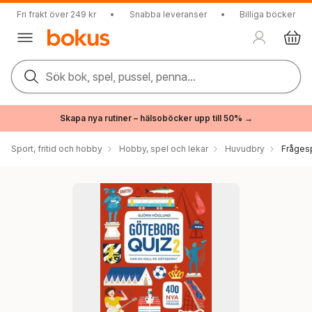
Fri frakt över 249 kr
•
Snabba leveranser
•
Billiga böcker
Sök bok, spel, pussel, penna...
Skapa nya rutiner – hälsoböcker upp till 50% →
Sport, fritid och hobby
Hobby, spel och lekar
Huvudbry
Frågesp