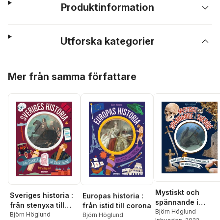
Produktinformation
Utforska kategorier
Hoppa över listan
Mer från samma författare
Mystiskt och
Sveriges historia :
Europas historia :
spännande i
från stenyxa till
från istid till corona
Sverige : bland
Björn Höglund
smartphone
Björn Höglund
Björn Höglund