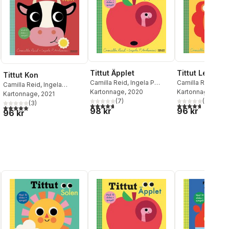
Tittut Äpplet
Tittut Lejonet
Tittut Kon
Camilla Reid
,
Ingela P
Camilla Reid
Camilla Reid
,
Ingela
Arrhenius
Kartonnage
, 2020
Kartonnage
, 202
Arrhenius
Kartonnage
, 2021
(
7
)
(
6
)
(
3
)
al röster:
4,7
utav 5 stjärnor. Totalt antal röster:
4,7
utav 5 stjärnor
5,0
utav 5 stjärnor. Totalt antal röster:
98 kr
96 kr
96 kr