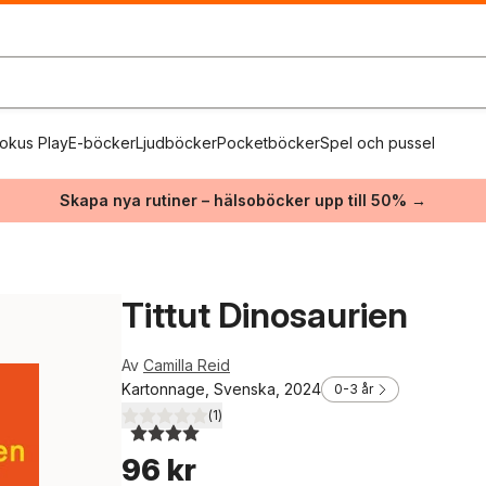
okus Play
E-böcker
Ljudböcker
Pocketböcker
Spel och pussel
Skapa nya rutiner – hälsoböcker upp till 50% →
Tittut Dinosaurien
Av
Camilla Reid
Kartonnage, Svenska, 2024
0-3 år
(
1
)
4,0
utav 5 stjärnor. Totalt antal röster:
96 kr