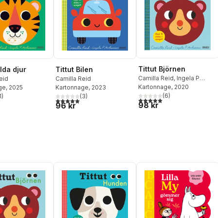
Tittut Björnen
ilda djur
Tittut Bilen
Camilla Reid
,
Ingela P
eid
Camilla Reid
Arrhenius
Kartonnage
, 2020
ge
, 2025
Kartonnage
, 2023
(
6
)
1
)
(
3
)
5,0
utav 5 stjärnor. Totalt ant
stjärnor. Totalt antal röster:
5,0
utav 5 stjärnor. Totalt antal röster:
98 kr
96 kr