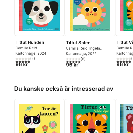
Tittut Hunden
Tittut V
Tittut Solen
Camilla Reid
Camilla R
Camilla Reid
,
Ingela
Kartonnage
, 2024
Kartonna
Arrhenius
Kartonnage
, 2022
(
4
)
(
(
8
)
4,8
utav 5 stjärnor. Totalt antal röster:
5,0
utav 5 
4,9
utav 5 stjärnor. Totalt antal röster:
96 kr
96 kr
96 kr
Hoppa över listan
Du kanske också är intresserad av