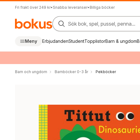
Fri frakt över 249 kr
•
Snabba leveranser
•
Billiga böcker
Sök bok, spel, pussel, penna...
Meny
Erbjudanden
Student
Topplistor
Barn & ungdom
B
Barn och ungdom
Barnböcker 0-3 år
Pekböcker