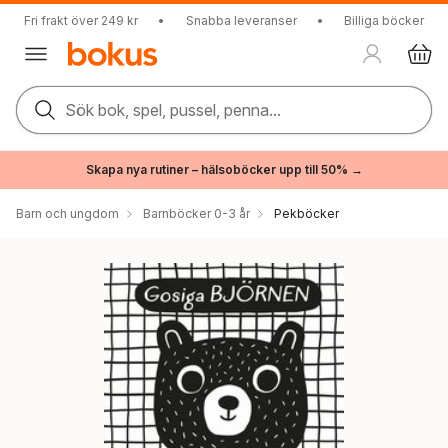
Fri frakt över 249 kr
•
Snabba leveranser
•
Billiga böcker
Sök bok, spel, pussel, penna...
Skapa nya rutiner – hälsoböcker upp till 50% →
Barn och ungdom
Barnböcker 0-3 år
Pekböcker