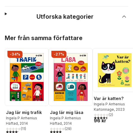
Utforska kategorier
Hoppa över listan
Mer från samma författare
-34%
-27%
Var är katten?
Ingela P Arrhenius
Kartonnage
, 2023
Jag lär mig trafik
Jag lär mig läsa
(
2
)
4,5
utav 5 stjärnor. Tota
Ingela P Arrhenius
Ingela P Arrhenius
96 kr
Häftad
, 2014
Häftad
, 2014
(
11
)
(
29
)
4,2
utav 5 stjärnor. Totalt antal röster:
4,1
utav 5 stjärnor. Totalt antal röster: