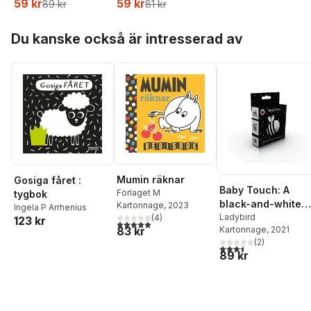
59 kr
59 kr
89 kr
81 kr
Hoppa över listan
Du kanske också är intresserad av
Mumin räknar
Gosiga fåret :
Baby Touch: A
Förlaget M
tygbok
black-and-white
Kartonnage
, 2023
Ingela P Arrhenius
buggy book
Ladybird
(
4
)
123 kr
5,0
utav 5 stjärnor. Totalt antal röster:
Kartonnage
, 2021
83 kr
(
2
)
3,5
utav 5 stjärnor. Tota
89 kr