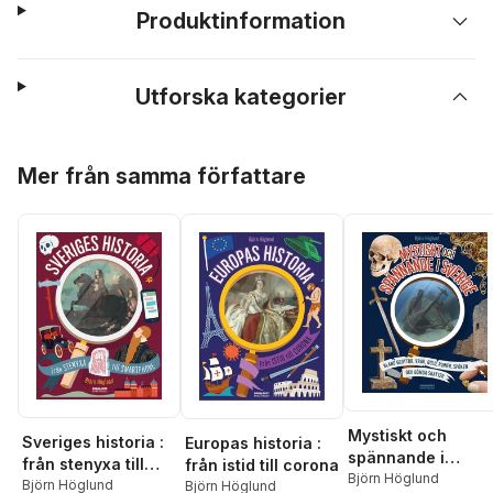
Produktinformation
Utforska kategorier
Hoppa över listan
Mer från samma författare
Mystiskt och
Sveriges historia :
Europas historia :
spännande i
från stenyxa till
från istid till corona
Sverige : bland
Björn Höglund
smartphone
Björn Höglund
Björn Höglund