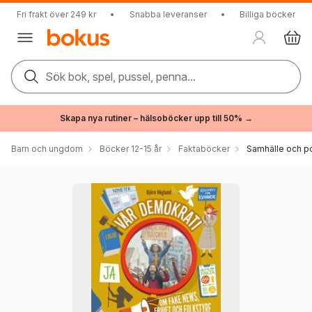
Fri frakt över 249 kr
•
Snabba leveranser
•
Billiga böcker
Sök bok, spel, pussel, penna...
Skapa nya rutiner – hälsoböcker upp till 50% →
Barn och ungdom
Böcker 12-15 år
Faktaböcker
Samhälle och po