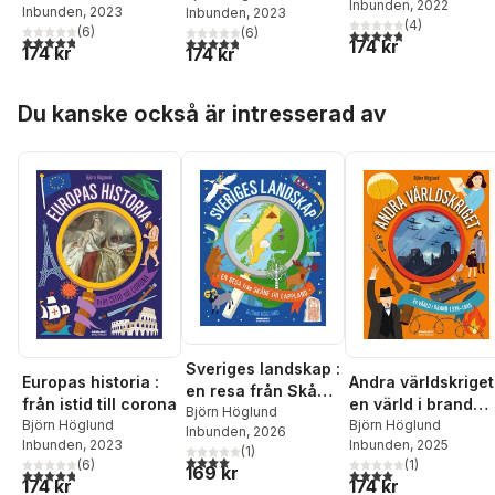
Inbunden
, 2022
grottor, vrak, guld,
Inbunden
, 2023
Inbunden
, 2023
(
4
)
ruiner, spöken oc
(
6
)
(
6
)
4,8
utav 5 stjärnor. Tota
4,8
utav 5 stjärnor. Totalt antal röster:
4,8
utav 5 stjärnor. Totalt antal röster:
174 kr
174 kr
174 kr
gömda skatter
Hoppa över listan
Du kanske också är intresserad av
Sveriges landskap :
Europas historia :
Andra världskriget
en resa från Skåne
från istid till corona
en värld i brand
till Lappland
Björn Höglund
Björn Höglund
1939-1945
Björn Höglund
Inbunden
, 2026
Inbunden
, 2023
Inbunden
, 2025
(
1
)
4,0
utav 5 stjärnor. Totalt antal röster:
(
6
)
(
1
)
169 kr
4,8
utav 5 stjärnor. Totalt antal röster:
4,0
utav 5 stjärnor. Tota
174 kr
174 kr