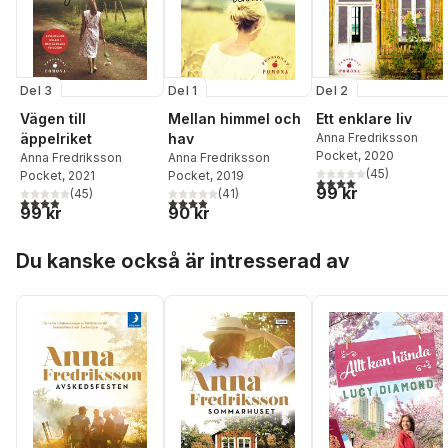
Del 3
Del 1
Del 2
Vägen till
Mellan himmel och
Ett enklare liv
äppelriket
hav
Anna Fredriksson
Pocket
, 2020
Anna Fredriksson
Anna Fredriksson
(
45
)
Pocket
, 2021
Pocket
, 2019
4,0
utav 5 stjärnor. Tota
99 kr
(
45
)
(
41
)
3,9
utav 5 stjärnor. Totalt antal röster:
3,9
utav 5 stjärnor. Totalt antal röster:
99 kr
90 kr
Hoppa över listan
Du kanske också är intresserad av