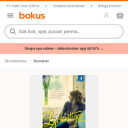
Fri frakt över 249 kr
•
Snabba leveranser
•
Billiga böcker
Sök bok, spel, pussel, penna...
Skapa nya rutiner – hälsoböcker upp till 50% →
Skönlitteratur
Romaner