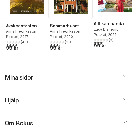
Allt kan hända
Avskedsfesten
Sommarhuset
Lucy Diamond
Anna Fredriksson
Anna Fredriksson
Pocket
, 2025
Pocket
, 2017
Pocket
, 2020
(
6
)
(
43
)
(
18
)
3,2
utav 5 stjärnor. Tota
3,7
utav 5 stjärnor. Totalt antal röster:
3,3
utav 5 stjärnor. Totalt antal röster:
99 kr
99 kr
99 kr
Mina sidor
Hjälp
Om Bokus