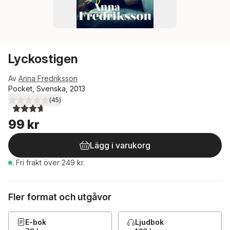
Lyckostigen
Av
Anna Fredriksson
Pocket, Svenska, 2013
(
45
)
3,7
utav 5 stjärnor. Totalt antal röster:
99 kr
Lägg i varukorg
.
Fri frakt över 249 kr.
Fler format och utgåvor
E-bok
Ljudbok