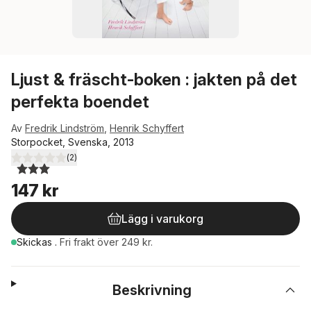
Ljust & fräscht-boken : jakten på det
perfekta boendet
Av
Fredrik Lindström
,
Henrik Schyffert
Storpocket, Svenska, 2013
(
2
)
3,0
utav 5 stjärnor. Totalt antal röster:
147 kr
Lägg i varukorg
Skickas
.
Fri frakt över 249 kr.
Beskrivning