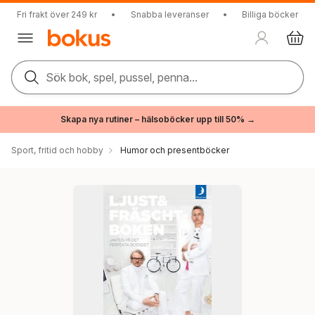
Fri frakt över 249 kr
•
Snabba leveranser
•
Billiga böcker
Sök bok, spel, pussel, penna...
Skapa nya rutiner – hälsoböcker upp till 50% →
Sport, fritid och hobby
Humor och presentböcker