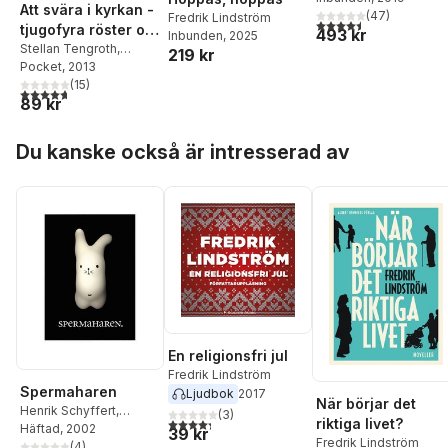
Att svära i kyrkan -
(
47
)
Fredrik Lindström
4,5
utav 5 stjärnor. Tota
tjugofyra röster om
493 kr
Inbunden
, 2025
evig tillväxt på en
Stellan Tengroth
,
219 kr
Fredrik Lindström
Pocket
, 2013
,
ändlig planet
Birger Schlaug
(
15
)
,
Anders
4,7
utav 5 stjärnor. Totalt antal röster:
89 kr
Wijkman
,
Stefan
Edman
,
Pär Holmgen
,
Hoppa över listan
Christer Sanne
,
Stina
Du kanske också är intresserad av
Oscarson
,
Alf
Hornborg
,
Katarina
Bjärvall
,
Lars Wilderäng
,
Bengt Brülde
En religionsfri jul
Fredrik Lindström
Spermaharen
Ljudbok
2017
När börjar det
Henrik Schyffert
,
(
3
)
4,3
utav 5 stjärnor. Totalt antal röster:
riktiga livet?
Robert Gustafsson
Häftad
, 2002
,
39 kr
Fredrik Lindström
Johan Rheborg
(
4
)
,
Andres