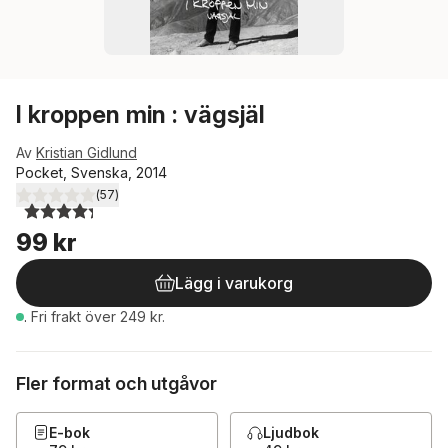
I kroppen min : vägsjäl
Av
Kristian Gidlund
Pocket, Svenska, 2014
(
57
)
4,3
utav 5 stjärnor. Totalt antal röster:
99 kr
Lägg i varukorg
.
Fri frakt över 249 kr.
Fler format och utgåvor
E-bok
Ljudbok