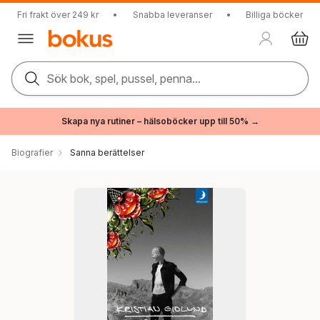
Fri frakt över 249 kr
•
Snabba leveranser
•
Billiga böcker
Sök bok, spel, pussel, penna...
Skapa nya rutiner – hälsoböcker upp till 50% →
Biografier
Sanna berättelser