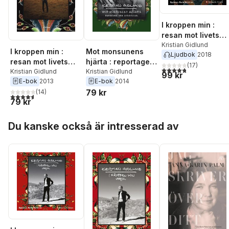
I kroppen min :
resan mot livets
slut och alltings
Kristian Gidlund
I kroppen min :
Mot monsunens
Ljudbok
2018
början
resan mot livets
hjärta : reportage
(
17
)
4,8
utav 5 stjärnor. Tota
slut och alltings
Kristian Gidlund
och intervjuer
Kristian Gidlund
99 kr
E-bok
2013
E-bok
2014
början
79 kr
(
14
)
4,6
utav 5 stjärnor. Totalt antal röster:
79 kr
Hoppa över listan
Du kanske också är intresserad av