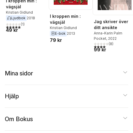
I kroppen min :
vägsjäl
Kristian Gidlund
I kroppen min :
Ljudbok
2018
Jag skriver över
vägsjäl
(
1
)
5,0
utav 5 stjärnor. Totalt antal röster:
ditt ansikte
Kristian Gidlund
49 kr
Anna-Karin Palm
E-bok
2013
Pocket
, 2022
79 kr
(
8
)
4,1
utav 5 stjärnor. Total
99 kr
Mina sidor
Hjälp
Om Bokus