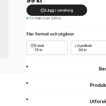
99 kr
Lägg i varukorg
.
Fri frakt över 249 kr.
Fler format och utgåvor
E-bok
Ljudbok
79 kr
99 kr
Be
Produk
Utfors