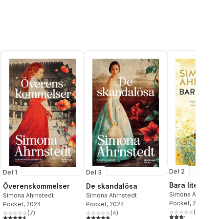
Del 2
Del 1
Del 3
Bara lite till
Överenskommelser
De skandalösa
Simona Ahrnsted
Simona Ahrnstedt
Simona Ahrnstedt
Pocket
, 2020
Pocket
, 2024
Pocket
, 2024
(
61
)
(
7
)
(
4
)
3,2
utav 5 stjärnor.
al röster:
4,6
utav 5 stjärnor. Totalt antal röster:
4,8
utav 5 stjärnor. Totalt antal röster: