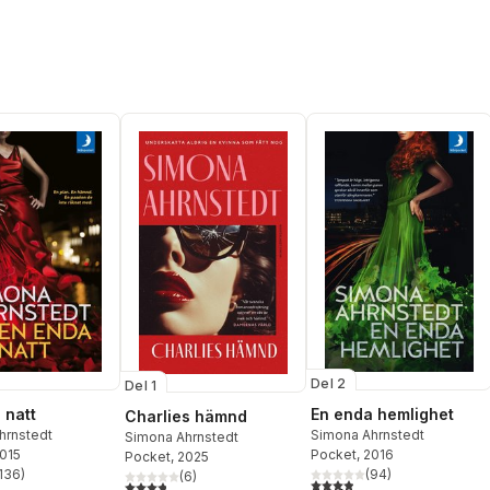
Del 2
Del 1
 natt
En enda hemlighet
Charlies hämnd
hrnstedt
Simona Ahrnstedt
Simona Ahrnstedt
2015
Pocket
, 2016
Pocket
, 2025
136
)
(
94
)
(
6
)
stjärnor. Totalt antal röster:
3,9
utav 5 stjärnor. Totalt ant
3,8
utav 5 stjärnor. Totalt antal röster: