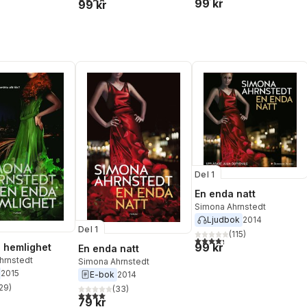
99 kr
99 kr
Del 1
En enda natt
Simona Ahrnstedt
Ljudbok
2014
Del 1
(
115
)
4,3
utav 5 stjärnor. Totalt ant
99 kr
 hemlighet
En enda natt
hrnstedt
Simona Ahrnstedt
2015
E-bok
2014
29
)
(
33
)
stjärnor. Totalt antal röster:
4,0
utav 5 stjärnor. Totalt antal röster:
79 kr