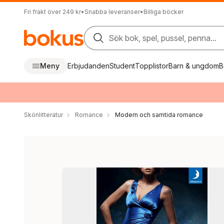
Fri frakt över 249 kr
•
Snabba leveranser
•
Billiga böcker
Sök bok, spel, pussel, penna...
Meny
Erbjudanden
Student
Topplistor
Barn & ungdom
B
Skönlitteratur
Romance
Modern och samtida romance