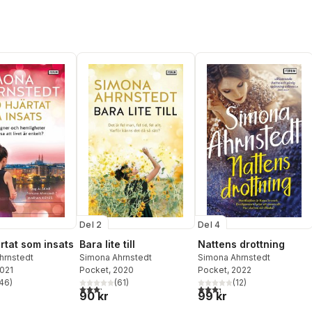
Del 2
Del 4
rtat som insats
Bara lite till
Nattens drottning
hrnstedt
Simona Ahrnstedt
Simona Ahrnstedt
2021
Pocket
, 2020
Pocket
, 2022
46
)
(
61
)
(
12
)
stjärnor. Totalt antal röster:
3,2
utav 5 stjärnor. Totalt antal röster:
3,3
utav 5 stjärnor. Totalt ant
90 kr
99 kr