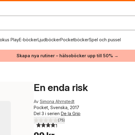
okus Play
E-böcker
Ljudböcker
Pocketböcker
Spel och pussel
Skapa nya rutiner – hälsoböcker upp till 50% →
En enda risk
Av
Simona Ahrnstedt
Pocket, Svenska, 2017
Del 3 i serien
De la Grip
(
75
)
4,3
utav 5 stjärnor. Totalt antal röster: