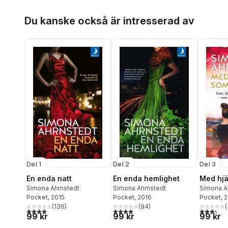
Hoppa över listan
Du kanske också är intresserad av
Del 1
Del 3
Del 2
En enda natt
Med hjä
En enda hemlighet
Simona Ahrnstedt
Simona A
Simona Ahrnstedt
Pocket
, 2015
Pocket
, 
Pocket
, 2016
(
136
)
(
(
94
)
4,0
utav 5 stjärnor. Totalt antal röster:
3,3
utav 5 
3,9
utav 5 stjärnor. Totalt antal röster:
99 kr
99 kr
99 kr