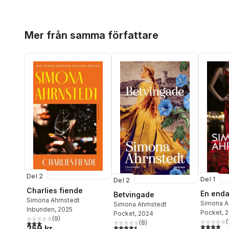
Hoppa över listan
Mer från samma författare
Del 2
Del 1
Del 2
Charlies fiende
En enda
Betvingade
Simona Ahrnstedt
Simona A
Simona Ahrnstedt
Inbunden
, 2025
Pocket
, 
Pocket
, 2024
(
9
)
(
3,0
utav 5 stjärnor. Totalt antal röster:
(
8
)
4,0
utav 5 
4,5
utav 5 stjärnor. Totalt antal röster:
259 kr