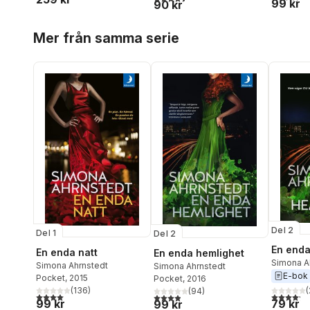
99 kr
90 kr
Hoppa över listan
Mer från samma serie
Del 2
Del 1
Del 2
En enda
En enda natt
En enda hemlighet
Simona A
Simona Ahrnstedt
Simona Ahrnstedt
E-bok
Pocket
, 2015
Pocket
, 2016
(
(
136
)
(
94
)
4,2
utav 5 
4,0
utav 5 stjärnor. Totalt antal röster:
3,9
utav 5 stjärnor. Totalt antal röster:
79 kr
99 kr
99 kr