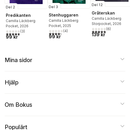
Del 12
Del 3
Del 2
Gråterskan
Stenhuggaren
Predikanten
Camilla Läckberg
Camilla Läckberg
Camilla Läckberg
Storpocket
, 2026
Pocket
, 2025
Pocket
, 2026
(
6
)
(
4
)
4,8
utav 5 stjärnor. Tota
(
3
)
4,3
utav 5 stjärnor. Totalt antal röster:
4,7
utav 5 stjärnor. Totalt antal röster:
139 kr
99 kr
99 kr
Mina sidor
Hjälp
Om Bokus
Populärt