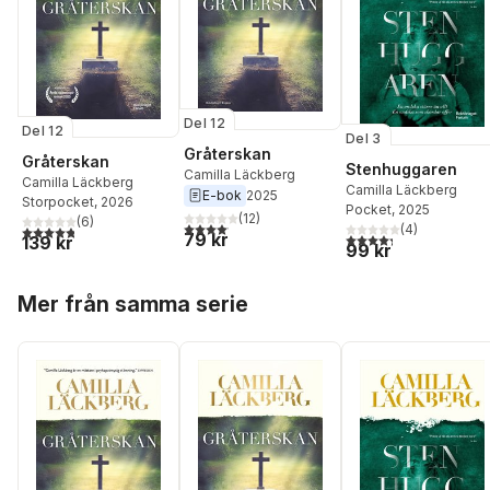
Del 12
Del 12
Del 3
Gråterskan
Gråterskan
Stenhuggaren
Camilla Läckberg
Camilla Läckberg
Camilla Läckberg
E-bok
2025
Storpocket
, 2026
Pocket
, 2025
(
12
)
(
6
)
4,1
utav 5 stjärnor. Totalt antal röster:
(
4
)
4,8
utav 5 stjärnor. Totalt antal röster:
79 kr
4,3
utav 5 stjärnor. Tota
139 kr
99 kr
Hoppa över listan
Mer från samma serie