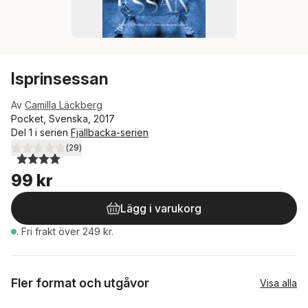
Isprinsessan
Av
Camilla Läckberg
Pocket, Svenska, 2017
Del 1 i serien
Fjällbacka-serien
(
29
)
4,0
utav 5 stjärnor. Totalt antal röster:
99 kr
Lägg i varukorg
.
Fri frakt över 249 kr.
Fler format och utgåvor
Visa alla