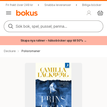
Fri frakt över 249 kr
•
Snabba leveranser
•
Billiga böcker
Sök bok, spel, pussel, penna...
Skapa nya rutiner – hälsoböcker upp till 50% →
Deckare
Polisromaner