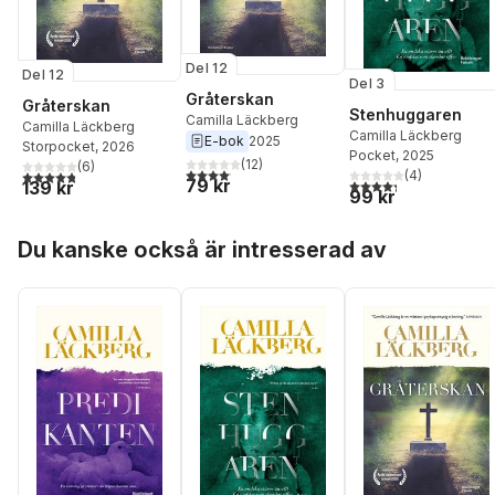
Del 12
Del 12
Del 3
Gråterskan
Gråterskan
Stenhuggaren
Camilla Läckberg
Camilla Läckberg
Camilla Läckberg
E-bok
2025
Storpocket
, 2026
Pocket
, 2025
(
12
)
(
6
)
4,1
utav 5 stjärnor. Totalt antal röster:
(
4
)
4,8
utav 5 stjärnor. Totalt antal röster:
79 kr
4,3
utav 5 stjärnor. Tota
139 kr
99 kr
Hoppa över listan
Du kanske också är intresserad av