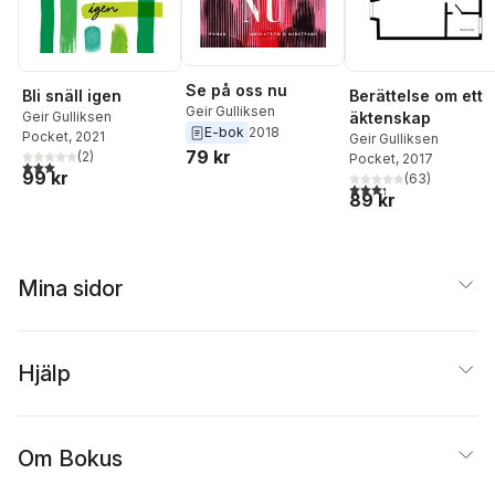
Se på oss nu
Bli snäll igen
Berättelse om ett
Geir Gulliksen
Geir Gulliksen
äktenskap
E-bok
2018
Pocket
, 2021
Geir Gulliksen
79 kr
(
2
)
Pocket
, 2017
3,0
utav 5 stjärnor. Totalt antal röster:
99 kr
(
63
)
3,3
utav 5 stjärnor. Tota
89 kr
Mina sidor
Hjälp
Om Bokus