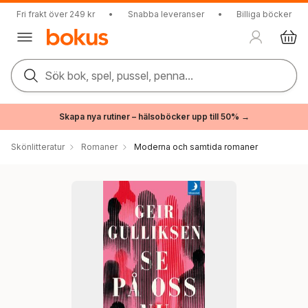
Fri frakt över 249 kr
•
Snabba leveranser
•
Billiga böcker
Sök bok, spel, pussel, penna...
Skapa nya rutiner – hälsoböcker upp till 50% →
Skönlitteratur
Romaner
Moderna och samtida romaner