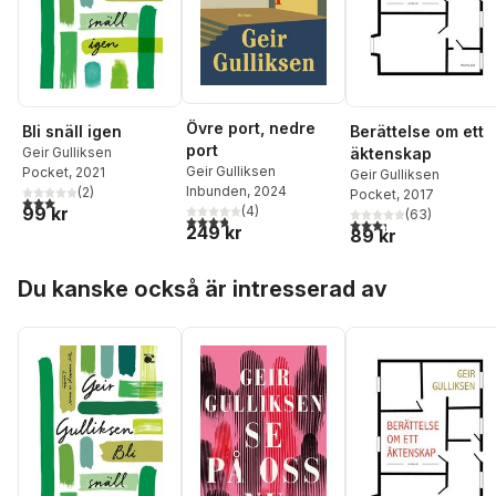
Övre port, nedre
Bli snäll igen
Berättelse om ett
port
Geir Gulliksen
äktenskap
Geir Gulliksen
Pocket
, 2021
Geir Gulliksen
Inbunden
, 2024
(
2
)
Pocket
, 2017
3,0
utav 5 stjärnor. Totalt antal röster:
(
4
)
99 kr
(
63
)
3,8
utav 5 stjärnor. Totalt antal röster:
3,3
utav 5 stjärnor. Tota
249 kr
89 kr
Hoppa över listan
Du kanske också är intresserad av