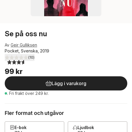
Se på oss nu
Av
Geir Gulliksen
Pocket, Svenska, 2019
(
10
)
3,6
utav 5 stjärnor. Totalt antal röster:
99 kr
Lägg i varukorg
.
Fri frakt över 249 kr.
Fler format och utgåvor
E-bok
Ljudbok