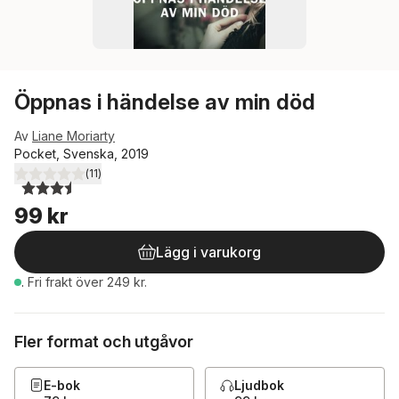
Öppnas i händelse av min död
Av
Liane Moriarty
Pocket, Svenska, 2019
(
11
)
3,5
utav 5 stjärnor. Totalt antal röster:
99 kr
Lägg i varukorg
.
Fri frakt över 249 kr.
Fler format och utgåvor
E-bok
Ljudbok