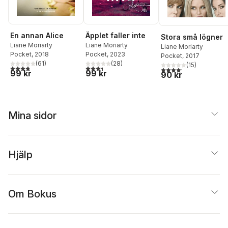
En annan Alice
Äpplet faller inte
Stora små lögner
Liane Moriarty
Liane Moriarty
Liane Moriarty
Pocket
, 2018
Pocket
, 2023
Pocket
, 2017
(
61
)
(
28
)
(
15
)
3,8
utav 5 stjärnor. Totalt antal röster:
3,4
utav 5 stjärnor. Totalt antal röster:
4,2
utav 5 stjärnor. Tota
99 kr
99 kr
90 kr
Mina sidor
Hjälp
Om Bokus