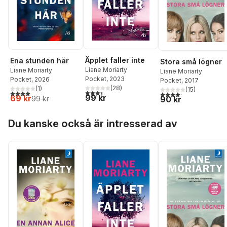
Äpplet faller inte
Ena stunden här
Stora små lögner
Liane Moriarty
Liane Moriarty
Liane Moriarty
Pocket
, 2023
Pocket
, 2026
Pocket
, 2017
(
28
)
(
1
)
(
15
)
3,4
utav 5 stjärnor. Totalt antal röster:
4,0
utav 5 stjärnor. Totalt antal röster:
4,2
utav 5 stjärnor. Tota
99 kr
69 kr
90 kr
99 kr
Hoppa över listan
Du kanske också är intresserad av