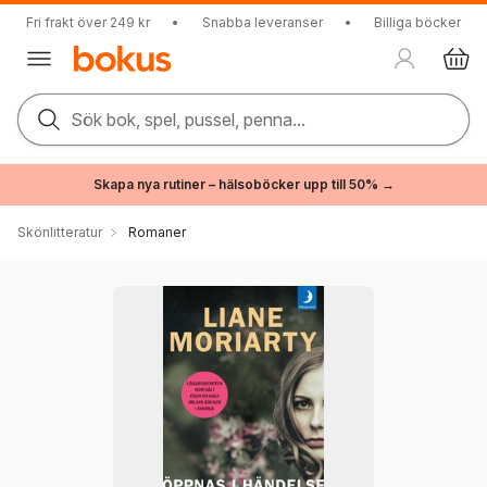
Fri frakt över 249 kr
•
Snabba leveranser
•
Billiga böcker
Sök bok, spel, pussel, penna...
Skapa nya rutiner – hälsoböcker upp till 50% →
Skönlitteratur
Romaner