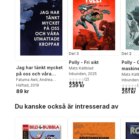
Del 3
Del 2
Polly - Fri sikt
Polly - 
Jag har tänkt mycket
Mats Källblad
maskine
på oss och våra
Inbunden
, 2025
Mats Käll
(
2
)
utmattade kroppar
Fatuma Awil
,
Andrea
Inbunden
4,5
utav 5 stjärnor. Totalt antal röster:
239 kr
Malesevic
Häftad
, 2019
,
Jona Elings
(
4,5
utav 5 
89 kr
251 kr
Knutsson
,
Meri Alarcón
,
Andreas Svanberg
,
Maria
Hoppa över listan
Hamberg
,
Sara Gust
,
Karin
Du kanske också är intresserad av
Nilsson
,
Freke Räihä
,
Helene Rådberg
,
Karin
Råghall
,
Ina Hallström
,
Leif
Lindström
,
Carola
Ankarborg
,
Anna
Arvidsdotter
,
Silas Aliki
,
Erik