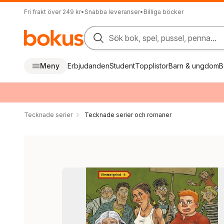
Fri frakt över 249 kr
•
Snabba leveranser
•
Billiga böcker
Sök bok, spel, pussel, penna...
Meny
Erbjudanden
Student
Topplistor
Barn & ungdom
B
Tecknade serier
Tecknade serier och romaner