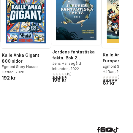
Jordens fantastiska
Kalle Ankas P
Kalle Anka Gigant :
fakta. Bok 2
Europaresor It
800 sidor
(samlingsvolym, 5
Jens Hansegård
Egmont Story Ho
Egmont Story House
al röster:
Inbunden
, 2022
böcker i en)
Häftad
, 2026
Häftad
, 2026
(
5
)
4,8
utav 5 stjärnor. Totalt antal röster:
(
1
)
192 kr
196 kr
5,0
utav 5 stjärnor.
87 kr