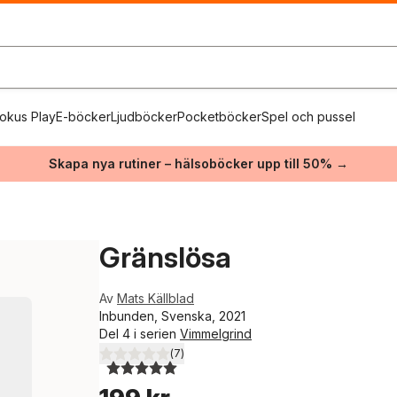
okus Play
E-böcker
Ljudböcker
Pocketböcker
Spel och pussel
Skapa nya rutiner – hälsoböcker upp till 50% →
Gränslösa
Av
Mats Källblad
Inbunden, Svenska, 2021
Del 4 i serien
Vimmelgrind
(
7
)
5,0
utav 5 stjärnor. Totalt antal röster: