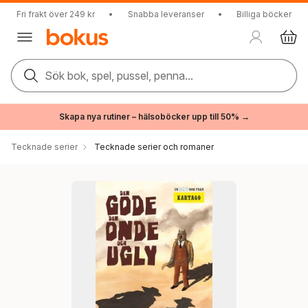
Fri frakt över 249 kr
•
Snabba leveranser
•
Billiga böcker
Sök bok, spel, pussel, penna...
Skapa nya rutiner – hälsoböcker upp till 50% →
Tecknade serier
Tecknade serier och romaner