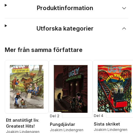
Produktinformation
Utforska kategorier
Hoppa över listan
Mer från samma författare
Del 4
Del 2
Ett anstötligt liv.
Sista skriket
Pungdjävlar
Greatest Hits!
Joakim Lindengren
Joakim Lindengren
Joakim Lindengren