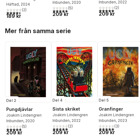
Inbunden
, 2022
Inbunden
, 2020
Häftad
, 2024
(
2
)
(
5
)
(
2
)
5,0
utav 5 stjärnor. Tota
4,8
utav 5 stjärnor. Totalt antal röster:
4,5
utav 5 stjärnor. Totalt antal röster:
209 kr
209 kr
189 kr
Hoppa över listan
Mer från samma serie
Del 4
Del 5
Del 2
Sista skriket
Granfinger
Pungdjävlar
Joakim Lindengren
Joakim Lindengren
Joakim Lindengren
Inbunden
, 2022
Inbunden
, 2023
Inbunden
, 2020
(
2
)
(
3
)
(
5
)
5,0
utav 5 stjärnor. Totalt antal röster:
5,0
utav 5 stjärnor. Tota
4,8
utav 5 stjärnor. Totalt antal röster:
209 kr
209 kr
209 kr