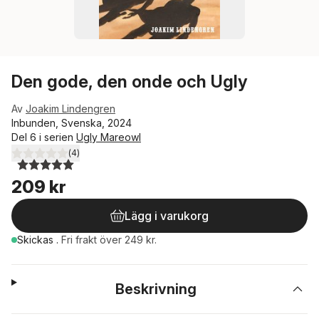
Den gode, den onde och Ugly
Av
Joakim Lindengren
Inbunden, Svenska, 2024
Del 6 i serien
Ugly Mareowl
(
4
)
5,0
utav 5 stjärnor. Totalt antal röster:
209 kr
Lägg i varukorg
Skickas
.
Fri frakt över 249 kr.
Beskrivning