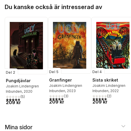
Hoppa över listan
Du kanske också är intresserad av
Del 5
Del 4
Del 2
Granfinger
Sista skriket
Pungdjävlar
Joakim Lindengren
Joakim Lindengren
Joakim Lindengren
Inbunden
, 2023
Inbunden
, 2022
Inbunden
, 2020
(
3
)
(
2
)
(
5
)
5,0
utav 5 stjärnor. Totalt antal röster:
5,0
utav 5 stjärnor. Tota
4,8
utav 5 stjärnor. Totalt antal röster:
209 kr
209 kr
209 kr
Mina sidor