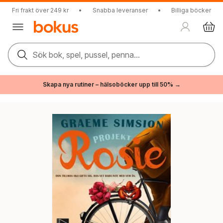
Fri frakt över 249 kr
•
Snabba leveranser
•
Billiga böcker
Sök bok, spel, pussel, penna...
Skapa nya rutiner – hälsoböcker upp till 50% →