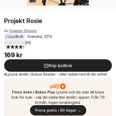
Projekt Rosie
Av
Graeme Simsion
Ljudbok
Svenska
, 
2014
(
69
)
4,3
utav 5 stjärnor. Totalt antal röster:
169 kr
Köp ljudbok
Lyssna direkt i Bokus Reader – eller ladda ned till din enhet
Finns även i Bokus Play
Lyssna och läs utan att köpa
bok för bok - välj din nästa titel direkt i appen. Från 79
kr/mån. Ingen bindningstid.
Prova gratis i 60 dagar →