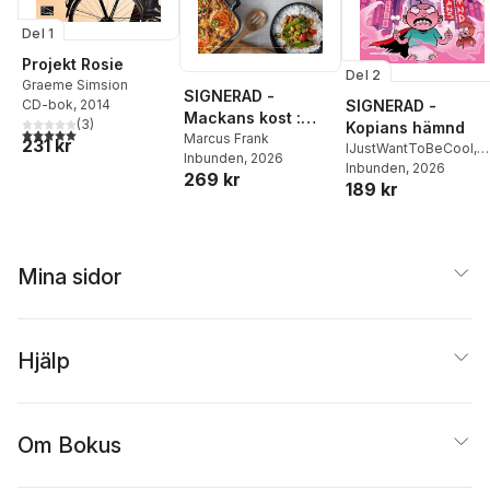
Del 1
Projekt Rosie
Del 2
Graeme Simsion
SIGNERAD -
CD-bok
, 2014
SIGNERAD -
Mackans kost :
(
3
)
Kopians hämnd
5,0
utav 5 stjärnor. Totalt antal röster:
Middagar och
Marcus Frank
231 kr
IJustWantToBeCool
,
Inbunden
, 2026
matlådor
Joel Adolphson
Inbunden
, 2026
,
Emil
269 kr
189 kr
Ejdemo Beer
,
Victor
Beer
Mina sidor
Hjälp
Om Bokus