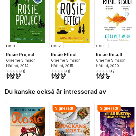
Del 1
Del 2
Del 3
Rosie Project
Rosie Effect
Rosie Result
Graeme Simsion
Graeme Simsion
Graeme Simsion
Häftad
, 2014
Häftad
, 2015
Häftad
, 2020
(
1
)
(
1
)
(
2
)
5,0
utav 5 stjärnor. Totalt antal röster:
5,0
utav 5 stjärnor. Totalt antal röster:
4,0
utav 5 stjärnor. Tota
149 kr
149 kr
149 kr
Hoppa över listan
Du kanske också är intresserad av
Signerad!
Signerad!