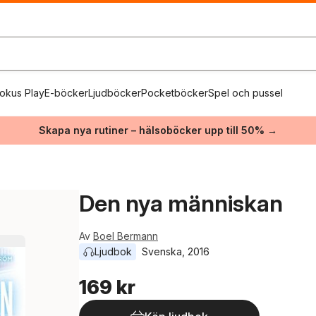
okus Play
E-böcker
Ljudböcker
Pocketböcker
Spel och pussel
Skapa nya rutiner – hälsoböcker upp till 50% →
Den nya människan
Av
Boel Bermann
Ljudbok
Svenska
, 
2016
169 kr