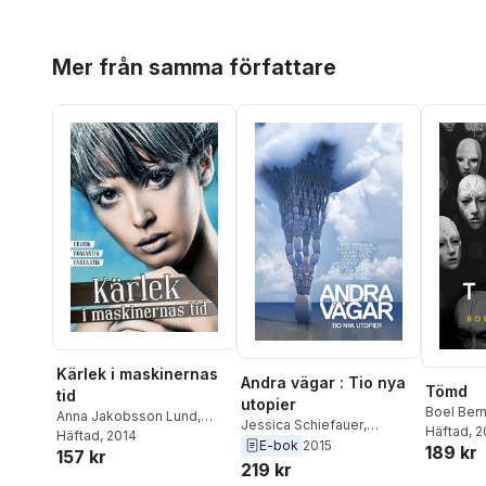
Hoppa över listan
Mer från samma författare
Kärlek i maskinernas
Andra vägar : Tio nya
Tömd
tid
utopier
Boel Ber
Anna Jakobsson Lund
,
Jessica Schiefauer
,
Häftad
, 
Patrik Centerwall
Häftad
, 2014
,
KG
Kristoffer Leandoer
,
E-bok
2015
189 kr
157 kr
Johansson
,
Anders
Kristina Hård
,
Johan
219 kr
Nilsson
,
Maria Larsson
,
Ehrenberg
,
Anders Fager
,