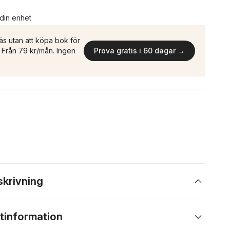
 din enhet
äs utan att köpa bok för
n. Från 79 kr/mån. Ingen
Prova gratis i 60 dagar →
skrivning
tinformation