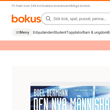
Fri frakt över 249 kr
•
Snabba leveranser
•
Billiga böcker
Sök bok, spel, pussel, penna...
Meny
Erbjudanden
Student
Topplistor
Barn & ungdom
B