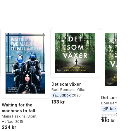
Det som växer
Boel Bermann
,
Olle
Söderström
Ljudbok
2020
Det som växer
133 kr
Boel Bermann
,
Ol
Waiting for the
Söderström
E-bok
2020
machines to fall
(
1
)
asleep
Maria Haskins
,
Björn
2,0
utav 5 stjärnor.
100 kr
Engström
Häftad
, 2015
,
Patrik
224 kr
Centerwall
,
Anders Blixt
,