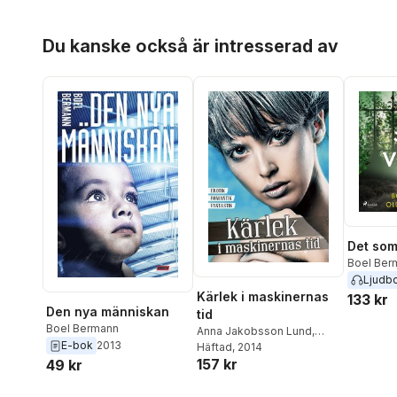
Boel Bermann
,
Eva
Karin Tidbeck
,
Johan Frick
,
Holmquist
,
Love Kölle
,
Liv
Boel Bermann
,
Andrea
Hoppa över listan
Vistisen-Rörby
,
Susanna
Du kanske också är intresserad av
Lundgren
,
Jeff Noon
,
Björnberg
,
Tora Greve
,
Maths Claesson
,
Martin S.
Tomas Eklund
,
C. H.
Halldin
Wahlund
,
Pia Lindestrand
,
Oskar Källner
Det som
Boel Ber
Söderstr
Ljudb
Kärlek i maskinernas
133 kr
Den nya människan
tid
Boel Bermann
Anna Jakobsson Lund
,
E-bok
2013
Patrik Centerwall
Häftad
, 2014
,
KG
157 kr
49 kr
Johansson
,
Anders
Nilsson
,
Maria Larsson
,
Boel Bermann
,
Eva