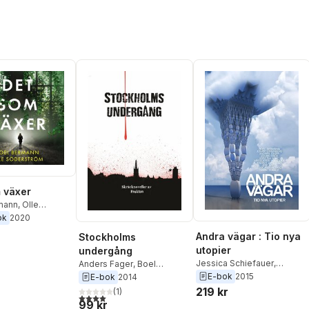
 växer
mann
,
Olle
öm
ok
2020
Andra vägar : Tio nya
Stockholms
utopier
undergång
Jessica Schiefauer
,
Anders Fager
,
Boel
Kristoffer Leandoer
,
E-bok
2015
Bermann
,
Christian Enberg
,
E-bok
2014
Kristina Hård
,
Johan
Eira A Ekre
,
Andreas Rosell
,
219 kr
(
1
)
4,0
utav 5 stjärnor. Totalt antal röster:
Ehrenberg
,
Anders Fager
,
Martin Gunnesson
,
Malin
99 kr