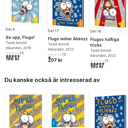
Del 4
Del 17
Del 16
Se upp, Flugo!
Flugo möter Alienzz
Flugos häftiga
Tedd Arnold
Tedd Arnold
tricks
Inbunden
, 2016
Inbunden
, 2022
Tedd Arnold
(
1
)
(
1
)
5,0
utav 5 stjärnor. Totalt antal röster:
Inbunden
, 2022
1,0
utav 5 stjärnor. Totalt antal röster:
196 kr
207 kr
(
1
)
5,0
utav 5 stjärnor. Tota
195 kr
Hoppa över listan
Du kanske också är intresserad av