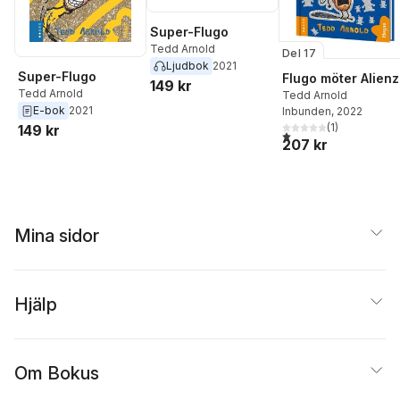
Super-Flugo
Tedd Arnold
Del 17
Ljudbok
2021
Super-Flugo
Flugo möter Alienz
149 kr
Tedd Arnold
Tedd Arnold
E-bok
2021
Inbunden
, 2022
(
1
)
149 kr
1,0
utav 5 stjärnor. Total
207 kr
Mina sidor
Hjälp
Om Bokus