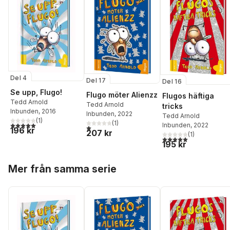
Del 4
Del 17
Del 16
Se upp, Flugo!
Flugo möter Alienzz
Flugos häftiga
Tedd Arnold
Tedd Arnold
tricks
Inbunden
, 2016
Inbunden
, 2022
Tedd Arnold
(
1
)
(
1
)
5,0
utav 5 stjärnor. Totalt antal röster:
Inbunden
, 2022
1,0
utav 5 stjärnor. Totalt antal röster:
196 kr
207 kr
(
1
)
5,0
utav 5 stjärnor. Tota
195 kr
Hoppa över listan
Mer från samma serie