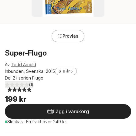
Provläs
Super-Flugo
Av
Tedd Arnold
Inbunden, Svenska, 2015
6-9 år
Del 2 i serien
Flugo
(
1
)
5,0
utav 5 stjärnor. Totalt antal röster:
199 kr
Lägg i varukorg
Skickas
.
Fri frakt över 249 kr.