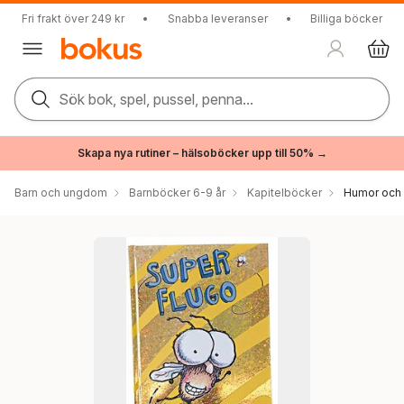
Fri frakt över 249 kr
•
Snabba leveranser
•
Billiga böcker
Sök bok, spel, pussel, penna...
Skapa nya rutiner – hälsoböcker upp till 50% →
Barn och ungdom
Barnböcker 6-9 år
Kapitelböcker
Humor och r