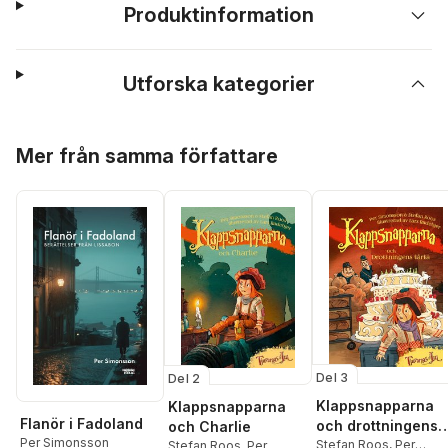
Produktinformation
Utforska kategorier
Hoppa över listan
Mer från samma författare
Del 3
Del 2
Klappsnapparna
Klappsnapparna
Flanör i Fadoland
och drottningens
och Charlie
Per Simonsson
tårta
Stefan Roos
,
Per
Stefan Roos
,
Per