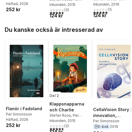
Häftad
, 2026
Simonsson
Inbunden
, 2016
Simonsson
Inbunden
, 2015
252 kr
(
1
)
(
3
)
5,0
utav 5 stjärnor. Tota
4,7
utav 5 stjärnor. Totalt antal röster:
124 kr
124 kr
Hoppa över listan
Du kanske också är intresserad av
Del 2
Klappsnapparna
Flanör i Fadoland
CellaVision Story :
och Charlie
Per Simonsson
innovation,
Stefan Roos
,
Per
Häftad
, 2026
Simonsson
Inbunden
, 2015
människor & miljö
Per Simonsson
252 kr
(
3
)
E-bok
2019
4,7
utav 5 stjärnor. Totalt antal röster:
124 kr