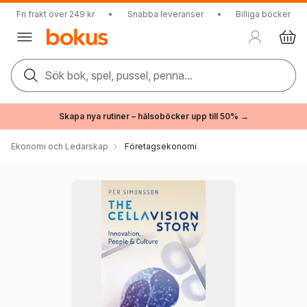
Fri frakt över 249 kr
•
Snabba leveranser
•
Billiga böcker
Sök bok, spel, pussel, penna...
Skapa nya rutiner – hälsoböcker upp till 50% →
Ekonomi och Ledarskap
Företagsekonomi