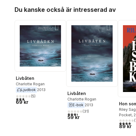
Hoppa över listan
Du kanske också är intresserad av
Livbåten
Charlotte Rogan
Ljudbok
2013
Livbåten
(
5
)
2,8
utav 5 stjärnor. Totalt antal röster:
Charlotte Rogan
69 kr
Hon som
E-bok
2013
Riley Sag
(
31
)
3,4
utav 5 stjärnor. Totalt antal röster:
Pocket
, 
59 kr
(
3,9
utav 5 
89 kr