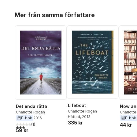
Hoppa över listan
Mer från samma författare
Lifeboat
Now an
Det enda rätta
Charlotte Rogan
Charlott
Charlotte Rogan
Häftad
, 2013
E-bok
E-bok
2016
335 kr
44 kr
(
1
)
3,0
utav 5 stjärnor. Totalt antal röster:
59 kr