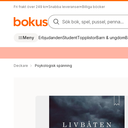
Fri frakt över 249 kr
•
Snabba leveranser
•
Billiga böcker
Sök bok, spel, pussel, penna...
Meny
Erbjudanden
Student
Topplistor
Barn & ungdom
B
Deckare
Psykologisk spänning