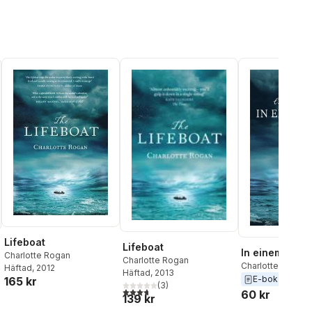
Lifeboat
Lifeboat
In einem Boot
Charlotte Rogan
Charlotte Rogan
Charlotte Rogan
Häftad
, 2012
Häftad
, 2013
E-bok
2013
165 kr
(
3
)
3,7
utav 5 stjärnor. Totalt antal röster:
l röster:
60 kr
139 kr