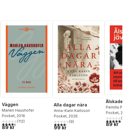
Älskade jävla
Väggen
Alla dagar nära
Pernilla Pernsjö
Marlen Haushofer
Anna-Karin Karlsson
Pocket
, 2025
Pocket
, 2016
Pocket
, 2026
(
5
)
5,0
utav 5 stjärnor.
(
112
)
(
9
)
89 kr
4,4
utav 5 stjärnor. Totalt antal röster:
4,2
utav 5 stjärnor. Totalt antal röster:
89 kr
99 kr
al röster: