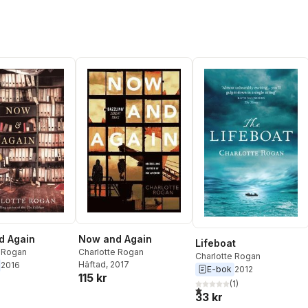
d Again
Now and Again
Lifeboat
e Rogan
Charlotte Rogan
Charlotte Rogan
Häftad
, 2017
2016
E-bok
2012
115 kr
(
1
)
1,0
utav 5 stjärnor. Totalt anta
33 kr