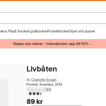
okus Play
E-böcker
Ljudböcker
Pocketböcker
Spel och pussel
Skapa nya rutiner – hälsoböcker upp till 50% →
Livbåten
Av
Charlotte Rogan
Pocket, Svenska, 2014
(
33
)
3,4
utav 5 stjärnor. Totalt antal röster:
89 kr