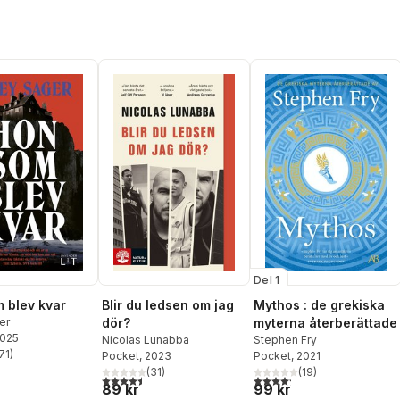
Del 1
 blev kvar
Blir du ledsen om jag
Mythos : de grekiska
er
dör?
myterna återberättade
2025
Nicolas Lunabba
Stephen Fry
71
)
Pocket
, 2023
Pocket
, 2021
stjärnor. Totalt antal röster:
(
31
)
(
19
)
4,5
utav 5 stjärnor. Totalt antal röster:
4,2
utav 5 stjärnor. Totalt ant
89 kr
99 kr