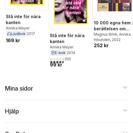
Stå inte för nära
kanten
10 000 egna hem :
Annika Mayer
berättelsen om
Ljudbok
2017
Egnahemsbolaget
Magnus Brink
,
Annika
Stå inte för nära
169 kr
Mayer
Inbunden
, 2022
1933-2022
kanten
252 kr
Annika Mayer
E-bok
2014
(
10
)
4,6
utav 5 stjärnor. Totalt antal röster:
99 kr
Mina sidor
Hjälp