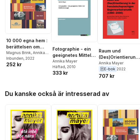
10 000 egna hem :
berättelsen om
Fotographie - ein
Raum und
Egnahemsbolaget
Magnus Brink
,
Annika
geeignetes Mittel
(Des)Orientierung
Mayer
Inbunden
, 2022
1933-2022
zur Feldforschung?
Annika Mayer
in der
Annika Mayer
252 kr
Häftad
, 2010
E-bok
2022
französischsprach
333 kr
707 kr
gen
Gegenwartsdrama
ik (1980-2000)
Hoppa över listan
Du kanske också är intresserad av