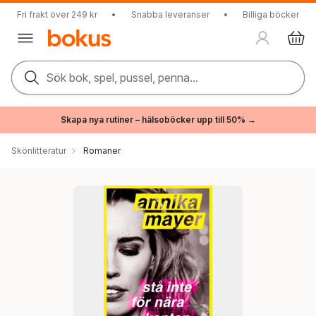
Fri frakt över 249 kr
•
Snabba leveranser
•
Billiga böcker
Sök bok, spel, pussel, penna...
Skapa nya rutiner – hälsoböcker upp till 50% →
Skönlitteratur
Romaner