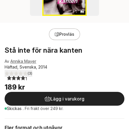
Provläs
Stå inte för nära kanten
Av
Annika Mayer
Häftad, Svenska, 2014
(
3
)
4,3
utav 5 stjärnor. Totalt antal röster:
189 kr
Lägg i varukorg
Skickas
.
Fri frakt över 249 kr.
Fler format och utgåvor