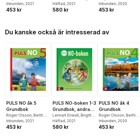
Belfrage
Inbunden
,
, 2021
Staffan
Johansson
Häftad
, 2021
,
Gitten
Belfrage
Inbunden
,
, 2020
Staffan
453 kr
580 kr
453 kr
Sjöberg
,
Kerstin
Skiöld
Sjöberg
,
Gitten Skiöld
,
Wallander
,
Gitten
Lennart Enwall
,
Kerstin
Skiöld
,
Lennart Enwall
,
Wallander
,
Birgitta
Johan Skarp
,
Anders
Öberg
Hoppa över listan
Du kanske också är intresserad av
Thapper
PULS NO åk 5
PULS NO-boken 1-3
PULS NO åk 4
Grundbok
Grundbok, andra
Grundbok
Roger Olsson
,
Berth
upplagan
Lennart Enwall
,
Birgitta
Roger Olsson
,
Berth
Belfrage
Inbunden
,
, 2021
Staffan
Johansson
Häftad
, 2021
,
Gitten
Belfrage
Inbunden
,
, 2020
Staffan
453 kr
580 kr
453 kr
Sjöberg
,
Kerstin
Skiöld
Sjöberg
,
Gitten Skiöld
,
Wallander
,
Gitten
Lennart Enwall
,
Kerstin
Skiöld
,
Lennart Enwall
,
Wallander
,
Birgitta