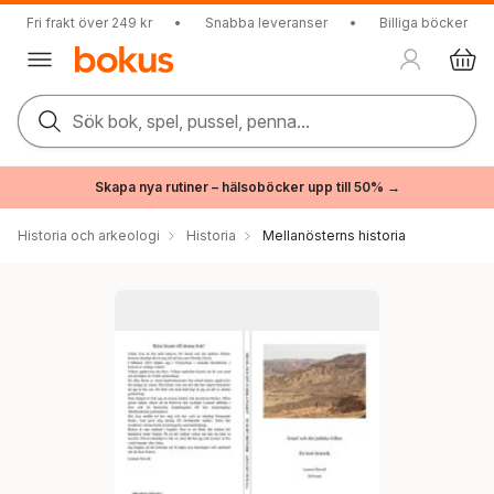
Fri frakt över 249 kr
•
Snabba leveranser
•
Billiga böcker
Sök bok, spel, pussel, penna...
Skapa nya rutiner – hälsoböcker upp till 50% →
Historia och arkeologi
Historia
Mellanösterns historia