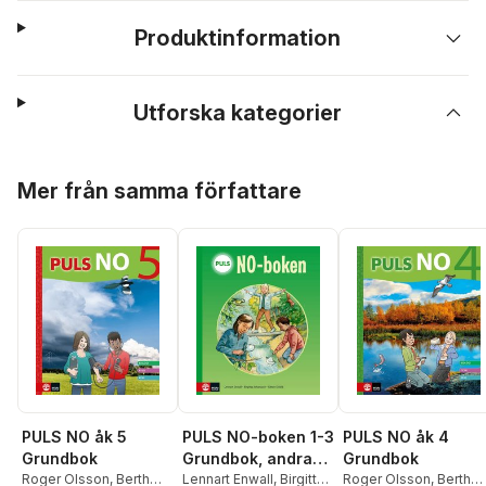
Produktinformation
Utforska kategorier
Hoppa över listan
Mer från samma författare
PULS NO åk 5
PULS NO-boken 1-3
PULS NO åk 4
Grundbok
Grundbok, andra
Grundbok
Roger Olsson
,
Berth
upplagan
Lennart Enwall
,
Birgitta
Roger Olsson
,
Berth