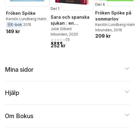
Del 4
Del 1
Fröken Spöke på
Fröken Spöke
Sara och spanska
sommarlov
Kerstin Lundberg Hahn
sjukan : en
E-bok
2015
Kerstin Lundberg Hah
berättelse om att
Julie Gilbert
Inbunden
, 2016
149 kr
Inbunden
, 2020
överleva
209 kr
(
1
)
influensan 1918
4,0
utav 5 stjärnor. Totalt antal röster:
252 kr
Mina sidor
Hjälp
Om Bokus