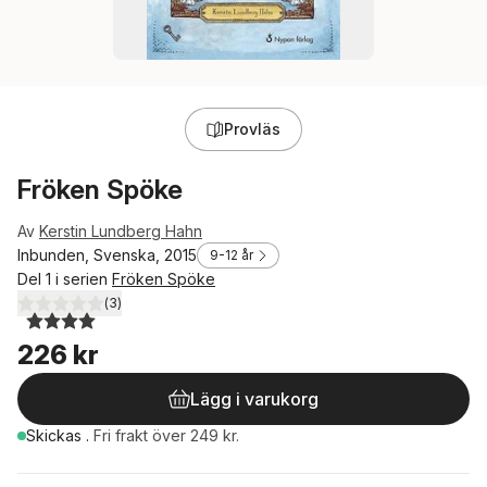
Provläs
Fröken Spöke
Av
Kerstin Lundberg Hahn
Inbunden, Svenska, 2015
9-12 år
Del 1 i serien
Fröken Spöke
(
3
)
4,0
utav 5 stjärnor. Totalt antal röster:
226 kr
Lägg i varukorg
Skickas
.
Fri frakt över 249 kr.