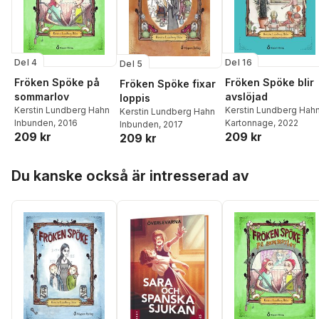
Del 4
Del 16
Del 5
Fröken Spöke på
Fröken Spöke blir
Fröken Spöke fixar
sommarlov
avslöjad
loppis
Kerstin Lundberg Hahn
Kerstin Lundberg Hah
Kerstin Lundberg Hahn
Inbunden
, 2016
Kartonnage
, 2022
Inbunden
, 2017
209 kr
209 kr
209 kr
Hoppa över listan
Du kanske också är intresserad av