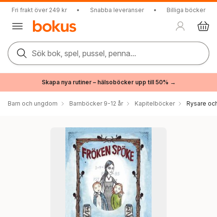
Fri frakt över 249 kr
•
Snabba leveranser
•
Billiga böcker
Sök bok, spel, pussel, penna...
Skapa nya rutiner – hälsoböcker upp till 50% →
Barn och ungdom
Barnböcker 9-12 år
Kapitelböcker
Rysare och