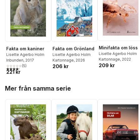
Minifakta om löss
Fakta om Grönland
Fakta om kaniner
Lisette Agerbo Holm
Lisette Agerbo Holm
Lisette Agerbo Holm
Kartonnage
, 2022
Kartonnage
, 2026
Inbunden
, 2017
209 kr
206 kr
(
5
)
4,2
utav 5 stjärnor. Totalt antal röster:
221 kr
Hoppa över listan
Mer från samma serie