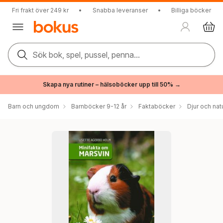
Fri frakt över 249 kr
•
Snabba leveranser
•
Billiga böcker
Sök bok, spel, pussel, penna...
Skapa nya rutiner – hälsoböcker upp till 50% →
Barn och ungdom
Barnböcker 9-12 år
Faktaböcker
Djur och nat