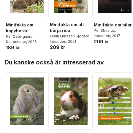
Minifakta om att
Minifakta om
Minifakta om bilar
börja rida
kapybaror
Per Straarup
Søndergaard
Inbunden
, 2017
Malin Eriksson Sjögärd
Per Østergaard
209 kr
Inbunden
, 2021
Kartonnage
, 2026
209 kr
189 kr
Hoppa över listan
Du kanske också är intresserad av