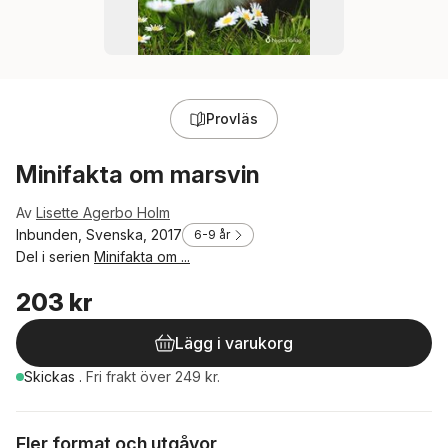
Provläs
Minifakta om marsvin
Av
Lisette Agerbo Holm
Inbunden, Svenska, 2017
6-9 år
Del i serien
Minifakta om ...
203 kr
Lägg i varukorg
Skickas
.
Fri frakt över 249 kr.
Fler format och utgåvor