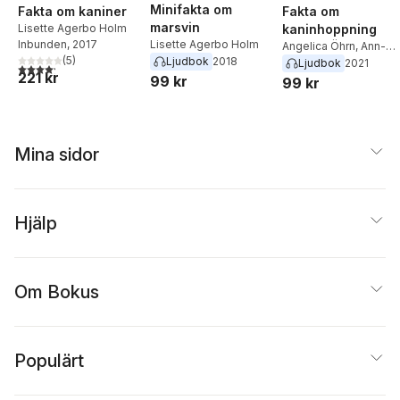
Minifakta om
Fakta om
Fakta om kaniner
marsvin
kaninhoppning
Lisette Agerbo Holm
Lisette Agerbo Holm
Inbunden
, 2017
Angelica Öhrn
,
Ann-
(
5
)
Ljudbok
2018
Charlotte Ekensten
Ljudbok
2021
4,2
utav 5 stjärnor. Totalt antal röster:
221 kr
99 kr
99 kr
Mina sidor
Hjälp
Om Bokus
Populärt