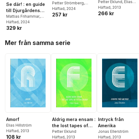
Petter Eklund
,
Elias
musik för hållbar
Petter Strömberg
,
Se där! : en guide
Hillström
Häftad
, 2013
,
Karin
Fredrik Thorén
Häftad
, 2024
,
Elin
utveckling
till Djurgårdens
266 kr
Christensen
,
Albin
257 kr
Franzén
,
Mats
minneslandskap
Mattias Frihammar
,
Werle
,
Anna-Karin Bru
Almegård
,
Anna
Simon Ekström
Häftad
, 2024
,
Lars
Jonas Ellerström
,
Nikl
Bäfverfeldt
,
Per Stam
,
329 kr
Kaijser
,
Mats
Karlsson
,
Amanda de
Petter Eklund
,
Hellspong
,
Lotten
Frumerie
,
Elin Franzén
Christoffer
Hoppa över listan
Gustafsson Reinius
,
Mer från samma serie
Steffansson
,
Jonas
Cecilia Hammarlund-
Ellerström
,
Elias
Larsson
,
Mirja Arnshav
,
Hillström
,
Stefan
Maja Lagerqvist
,
Annika
Zachrisson
Strandin Pers
,
Elin
Franzén
,
Anders
Telenius
,
Maria
Bäckman
Amorf
Aldrig mera ensam :
Intryck från
Elias Hillström
the lost tapes of
Amerika
Häftad
, 2013
Petter Eklund
Petter Eklund
Jonas Ellerström
108 kr
Häftad
, 2013
Häftad
, 2013