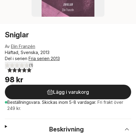
Sniglar
Av
Elin Franzén
Häftad, Svenska, 2013
Del i serien
Fria serien 2013
(
1
)
5,0
utav 5 stjärnor. Totalt antal röster:
98 kr
Lägg i varukorg
Beställningsvara.
Skickas
inom 5-8 vardagar
.
Fri frakt över
249 kr.
Beskrivning