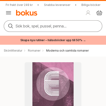
Fri frakt över 249 kr
•
Snabba leveranser
•
Billiga böcker
Sök bok, spel, pussel, penna...
Skapa nya rutiner – hälsoböcker upp till 50% →
Skönlitteratur
Romaner
Moderna och samtida romaner