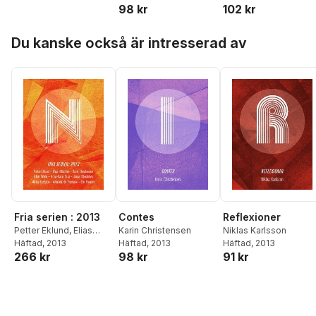
98 kr
102 kr
Hoppa över listan
Du kanske också är intresserad av
Fria serien : 2013
Contes
Reflexioner
Petter Eklund
,
Elias
Karin Christensen
Niklas Karlsson
Hillström
Häftad
, 2013
,
Karin
Häftad
, 2013
Häftad
, 2013
266 kr
98 kr
91 kr
Christensen
,
Albin
Werle
,
Anna-Karin Brus
,
Jonas Ellerström
,
Niklas
Karlsson
,
Amanda de
Frumerie
,
Elin Franzén