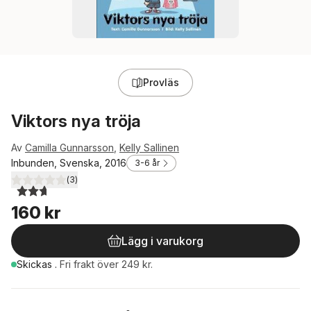
Provläs
Viktors nya tröja
Av
Camilla Gunnarsson
,
Kelly Sallinen
Inbunden, Svenska, 2016
3-6 år
(
3
)
2,7
utav 5 stjärnor. Totalt antal röster:
160 kr
Lägg i varukorg
Skickas
.
Fri frakt över 249 kr.