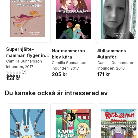
Superhjälte-
När mammorna
#tillsammans
mamman flyger in i
blev kära
#utanför
väggen
Camilla Gunnarsson
Camilla Gunnarsson
Camilla Gunnarsson
Inbunden
, 2017
Inbunden
, 2017
Inbunden
, 2016
(
7
)
205 kr
171 kr
4,4
utav 5 stjärnor. Totalt antal röster:
153 kr
Hoppa över listan
Du kanske också är intresserad av