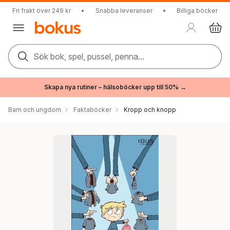
Fri frakt över 249 kr
•
Snabba leveranser
•
Billiga böcker
Sök bok, spel, pussel, penna...
Skapa nya rutiner – hälsoböcker upp till 50% →
Barn och ungdom
Faktaböcker
Kropp och knopp