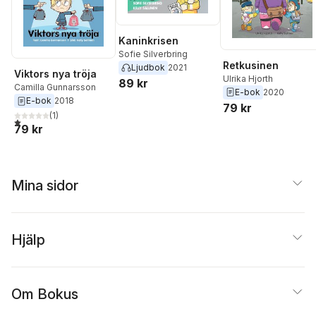
Kaninkrisen
Sofie Silverbring
Retkusinen
Ljudbok
2021
Viktors nya tröja
Ulrika Hjorth
89 kr
Camilla Gunnarsson
E-bok
2020
E-bok
2018
79 kr
(
1
)
1,0
utav 5 stjärnor. Totalt antal röster:
79 kr
Mina sidor
Hjälp
Om Bokus