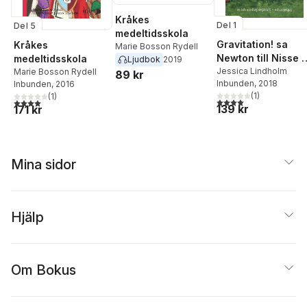
Kråkes
Del 1
Del 5
medeltidsskola
Gravitation! sa
Kråkes
Marie Bosson Rydell
Newton till Nisse :
medeltidsskola
Ljudbok
2019
en bok om
Jessica Lindholm
Marie Bosson Rydell
89 kr
Inbunden
, 2018
Inbunden
, 2016
dragningskraft -
(
1
)
(
1
)
och äppelpaj
4,0
utav 5 stjärnor. Tota
4,0
utav 5 stjärnor. Totalt antal röster:
139 kr
171 kr
Mina sidor
Hjälp
Om Bokus