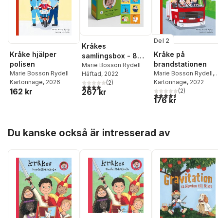
Del 2
Kråkes
Kråke på
Kråke hjälper
samlingsbox - 8
brandstationen
polisen
böcker för de
Marie Bosson Rydell
Marie Bosson Rydell
,
Marie Bosson Rydell
Häftad
, 2022
yngsta
Jessica Lindholm
Kartonnage
, 2022
Kartonnage
, 2026
(
2
)
4,0
utav 5 stjärnor. Totalt antal röster:
162 kr
(
2
)
267 kr
4,5
utav 5 stjärnor. Tota
176 kr
Hoppa över listan
Du kanske också är intresserad av