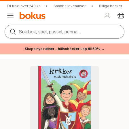
Fri frakt över 249 kr
•
Snabba leveranser
•
Billiga böcker
Sök bok, spel, pussel, penna...
Skapa nya rutiner – hälsoböcker upp till 50% →