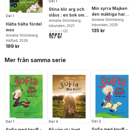
Del 1
Min syrra Majken
Stina blir arg och
den mäktiga har
slåss : en bok om
Del 1
autism
Annelie Strömberg
ilska
Annelie Strömberg
Hälta hälta fördel
Inbunden
, 2025
Inbunden
, 2021
mos
135 kr
(
2
)
4,5
utav 5 stjärnor. Totalt antal röster:
Annelie Strömberg
157 kr
Häftad
, 2026
199 kr
Hoppa över listan
Mer från samma serie
Del 2
Del 4
Del 1
Sofia med knuff -
På väg ut i livet
Sofia med knuff -