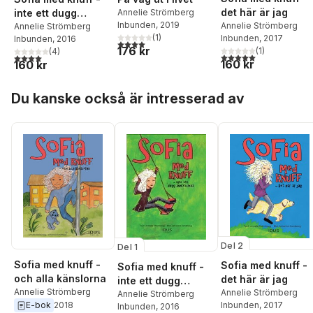
det här är jag
Annelie Strömberg
inte ett dugg
Inbunden
, 2019
Annelie Strömberg
annorlunda
Annelie Strömberg
(
1
)
Inbunden
, 2017
Inbunden
, 2016
4,0
utav 5 stjärnor. Totalt antal röster:
176 kr
(
1
)
(
4
)
5,0
utav 5 stjärnor. Tota
4,0
utav 5 stjärnor. Totalt antal röster:
160 kr
160 kr
Hoppa över listan
Du kanske också är intresserad av
Del 2
Del 1
Sofia med knuff -
Sofia med knuff -
Sofia med knuff -
och alla känslorna
det här är jag
inte ett dugg
Annelie Strömberg
Annelie Strömberg
annorlunda
Annelie Strömberg
E-bok
2018
Inbunden
, 2017
Inbunden
, 2016