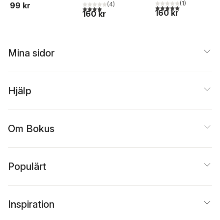
(
1
)
(
4
)
99 kr
5,0
utav 5 stjärnor. Tota
4,0
utav 5 stjärnor. Totalt antal röster:
160 kr
160 kr
Mina sidor
Hjälp
Om Bokus
Populärt
Inspiration