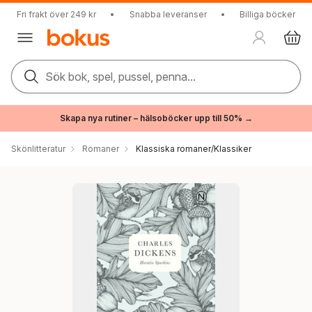
Fri frakt över 249 kr
•
Snabba leveranser
•
Billiga böcker
Sök bok, spel, pussel, penna...
Skapa nya rutiner – hälsoböcker upp till 50% →
Skönlitteratur
Romaner
Klassiska romaner/Klassiker