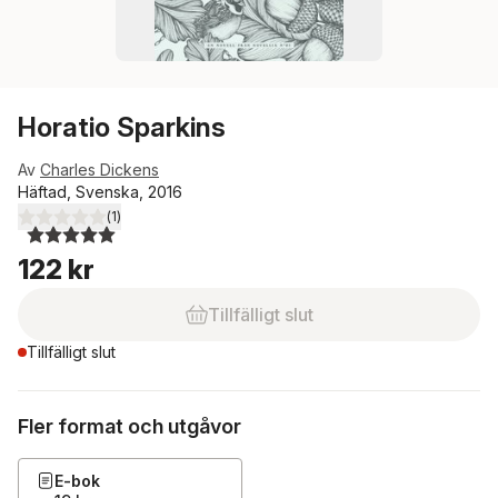
Horatio Sparkins
Av
Charles Dickens
Häftad, Svenska, 2016
(
1
)
5,0
utav 5 stjärnor. Totalt antal röster:
122 kr
Tillfälligt slut
Tillfälligt slut
Fler format och utgåvor
E-bok