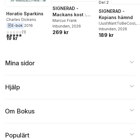
Del 2
SIGNERAD -
SIGNERAD -
Horatio Sparkins
Mackans kost :
Kopians hämnd
Charles Dickens
Middagar och
Marcus Frank
IJustWantToBeCool
,
E-bok
2016
Inbunden
, 2026
matlådor
Joel Adolphson
Inbunden
, 2026
,
Emil
269 kr
(
1
)
5,0
utav 5 stjärnor. Totalt antal röster:
189 kr
Ejdemo Beer
,
Victor
19 kr
Beer
Mina sidor
Hjälp
Om Bokus
Populärt