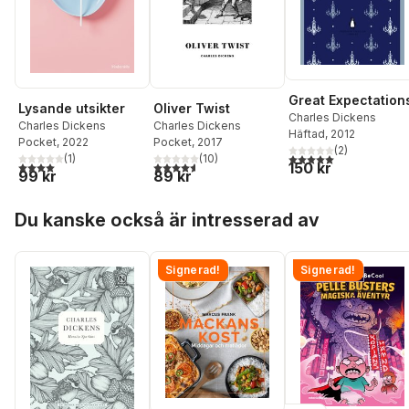
Great Expectation
Lysande utsikter
Oliver Twist
Charles Dickens
Charles Dickens
Charles Dickens
Häftad
, 2012
Pocket
, 2022
Pocket
, 2017
(
2
)
5,0
utav 5 stjärnor. Tota
(
1
)
(
10
)
4,0
utav 5 stjärnor. Totalt antal röster:
4,6
utav 5 stjärnor. Totalt antal röster:
150 kr
99 kr
89 kr
Hoppa över listan
Du kanske också är intresserad av
Signerad!
Signerad!