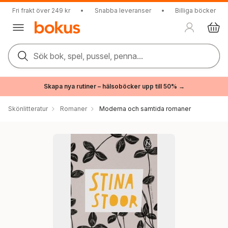
Fri frakt över 249 kr
•
Snabba leveranser
•
Billiga böcker
Sök bok, spel, pussel, penna...
Skapa nya rutiner – hälsoböcker upp till 50% →
Skönlitteratur
Romaner
Moderna och samtida romaner