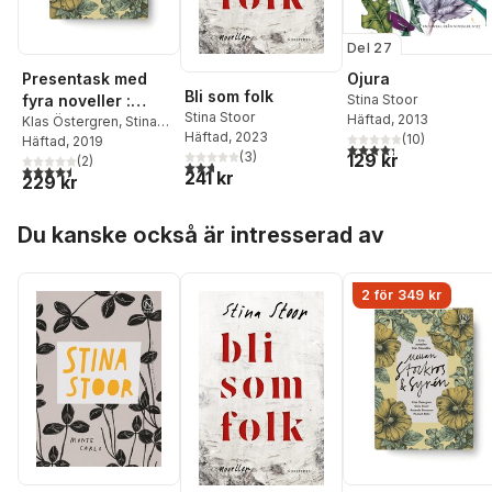
Del 27
Presentask med
Ojura
Bli som folk
fyra noveller :
Stina Stoor
Stina Stoor
Häftad
, 2013
Mellan stockros
Klas Östergren
,
Stina
Häftad
, 2023
(
10
)
Stoor
Häftad
,
Amanda
, 2019
och syrén
4,3
utav 5 stjärnor. Tota
(
3
)
129 kr
Svensson
(
2
,
)
Pooneh Rohi
2,7
utav 5 stjärnor. Totalt antal röster:
4,5
utav 5 stjärnor. Totalt antal röster:
241 kr
229 kr
Hoppa över listan
Du kanske också är intresserad av
2 för 349 kr