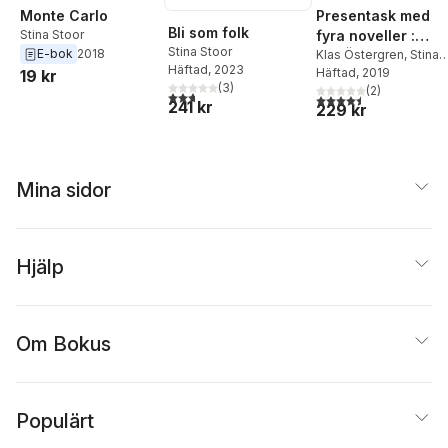
Monte Carlo
Presentask med
Bli som folk
Stina Stoor
fyra noveller :
Stina Stoor
E-bok
2018
Mellan stockros
Klas Östergren
,
Stina
Häftad
, 2023
Stoor
Häftad
,
Amanda
, 2019
19 kr
och syrén
(
3
)
Svensson
(
2
,
)
Pooneh Ro
2,7
utav 5 stjärnor. Totalt antal röster:
4,5
utav 5 stjärnor. Tota
241 kr
229 kr
Mina sidor
Hjälp
Om Bokus
Populärt