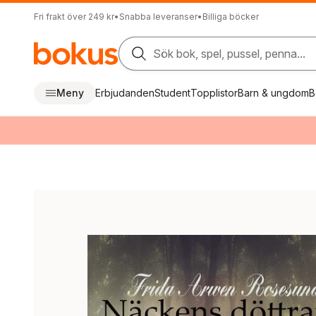
Fri frakt över 249 kr
•
Snabba leveranser
•
Billiga böcker
Sök bok, spel, pussel, penna...
Meny
Erbjudanden
Student
Topplistor
Barn & ungdom
B