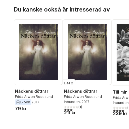
Stewe Sundin
,
Finn
Hoppa över listan
Du kanske också är intresserad av
Cederberg
,
Markus Sköld
,
Pål Eggert
,
Malin Rydén
,
Jenny Milewski
Del 2
Näckens döttrar
Näckens döttrar
Till min
Frida Arwen Rosesund
Frida Arwen Rosesund
Frida Ar
Inbunden
, 2017
E-bok
2017
Inbunden
(
1
)
(
79 kr
3,0
utav 5 stjärnor. Totalt antal röster:
4,0
utav 5 
211 kr
239 kr