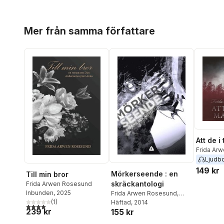
Hoppa över listan
Mer från samma författare
Att de i
Frida Ar
Ljudb
149 kr
Mörkerseende : en
Till min bror
skräckantologi
Frida Arwen Rosesund
Inbunden
, 2025
Frida Arwen Rosesund
,
(
1
)
Elisabeth Jonsson
Häftad
, 2014
,
Patrik
4,0
utav 5 stjärnor. Totalt antal röster:
239 kr
155 kr
Centerwall
,
Lars Östling
,
Susanne Samuelsson
,