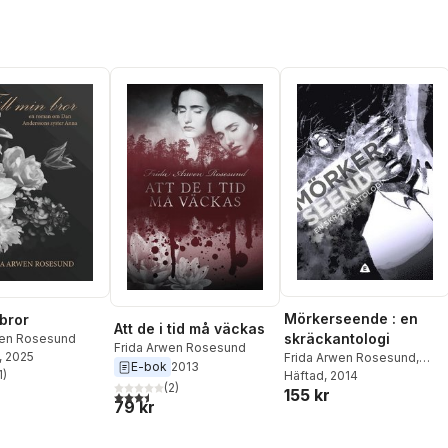
Mörkerseende : en
 bror
Att de i tid må väckas
skräckantologi
wen Rosesund
Frida Arwen Rosesund
, 2025
Frida Arwen Rosesund
,
E-bok
2013
1
)
Elisabeth Jonsson
Häftad
, 2014
,
Patrik
stjärnor. Totalt antal röster:
(
2
)
155 kr
Centerwall
,
Lars Östling
,
3,5
utav 5 stjärnor. Totalt antal röster:
79 kr
Susanne Samuelsson
,
Stewe Sundin
,
Finn
Cederberg
,
Markus Sköld
,