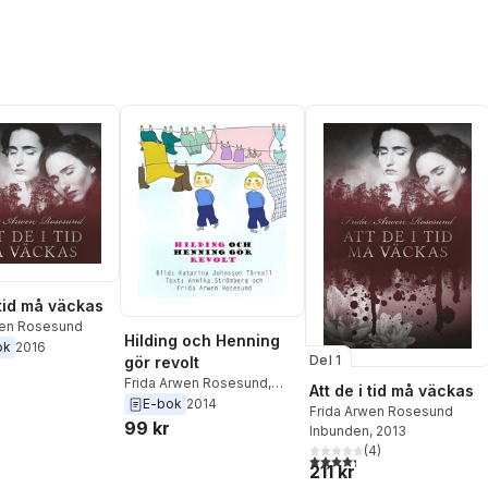
 tid må väckas
wen Rosesund
Hilding och Henning
ok
2016
Del 1
gör revolt
Frida Arwen Rosesund
,
Att de i tid må väckas
Annika Strömberg
E-bok
2014
Frida Arwen Rosesund
99 kr
Inbunden
, 2013
(
4
)
4,3
utav 5 stjärnor. Totalt ant
211 kr