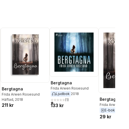
Bergtagna
Frida Arwen Rosesund
Bergtagna
Ljudbok
2018
Frida Arwen Rosesund
Bergtagna
Häftad
, 2018
(
1
)
1,0
utav 5 stjärnor. Totalt antal röster:
211 kr
133 kr
Frida Arwen Ros
E-bok
2018
29 kr
al röster: