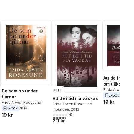
Att de i tid må
om tillkomsten
roman
Frida Arwen Ros
Del 1
De som bo under
E-bok
2013
tjärnar
Att de i tid må väckas
19 kr
Frida Arwen Rosesund
Frida Arwen Rosesund
E-bok
2018
Inbunden
, 2013
19 kr
(
4
)
4,3
utav 5 stjärnor. Totalt antal röster:
211 kr