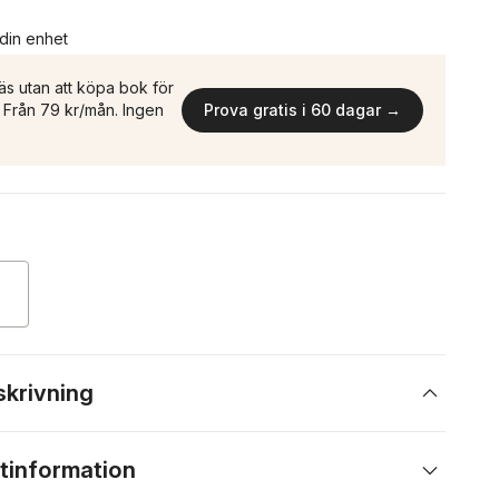
 din enhet
äs utan att köpa bok för
n. Från 79 kr/mån. Ingen
Prova gratis i 60 dagar →
skrivning
tinformation