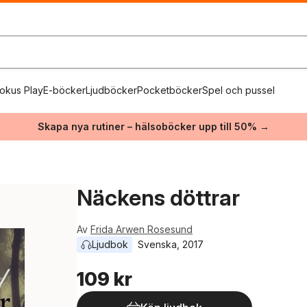
okus Play
E-böcker
Ljudböcker
Pocketböcker
Spel och pussel
Skapa nya rutiner – hälsoböcker upp till 50% →
Näckens döttrar
Av
Frida Arwen Rosesund
Ljudbok
Svenska
, 
2017
109 kr