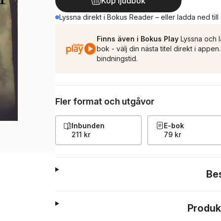
Köp ljudbok
Lyssna direkt i Bokus Reader – eller ladda ned till
Finns även i Bokus Play
Lyssna och l
bok - välj din nästa titel direkt i appe
bindningstid.
Fler format och utgåvor
Inbunden
E-bok
211 kr
79 kr
Be
Produk