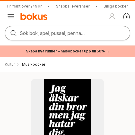
Fri frakt över 249 kr
•
Snabba leveranser
•
Billiga böcker
Sök bok, spel, pussel, penna...
Skapa nya rutiner – hälsoböcker upp till 50% →
Kultur
Musikböcker