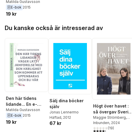
singel ur Granta 5
Matilda Gustavsson
E-bok
2015
19 kr
Hoppa över listan
Du kanske också är intresserad av
Den här tidens
Sälj dina böcker
lidande... En e-
Högt över havet :
själv
singel ur Granta 5
Matilda Gustavsson
så övergav Sverig
Jonas Lennermo
E-bok
2015
Häftad
, 2012
alliansfriheten
Maggie Strömberg
,
19 kr
67 kr
Torbjörn Nilsson
Inbunden
, 2024
(
19
)
4,3
utav 5 stjärnor. Tota