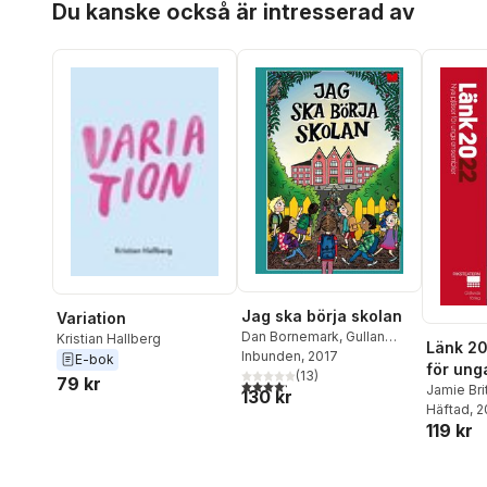
Nilsson
,
Johan Unenge
,
Du kanske också är intresserad av
Karin Hå
N. Spegel
Jesús Verona
,
Filippa
Högströ
Widlund
,
Carin Wirsén
Lyra Eks
Andreas 
Johan S
Östergaa
Jag ska börja skolan
Variation
Dan Bornemark
,
Gullan
Kristian Hallberg
Länk 20
Bornemark
Inbunden
, 2017
,
Helena Bross
,
E-bok
för ung
Helen Dahlbäck
(
13
)
,
Kristian
79 kr
4,2
utav 5 stjärnor. Totalt antal röster:
Jamie Bri
130 kr
Hallberg
,
Britt G Hallqvist
,
Hallberg
Häftad
, 
,
Lennart Hellsing
,
Petter
119 kr
Havnesk
Lidbeck
,
Kerstin Lundberg
Rasmus L
Hahn
,
Mårten Melin
,
Ulf
Christoff
Nilsson
,
Johan Unenge
,