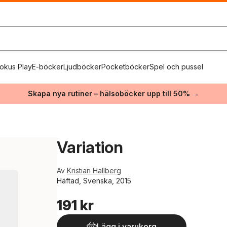
okus Play
E-böcker
Ljudböcker
Pocketböcker
Spel och pussel
Skapa nya rutiner – hälsoböcker upp till 50% →
Variation
Av
Kristian Hallberg
Häftad, Svenska, 2015
191 kr
Lägg i varukorg