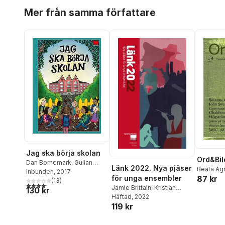
Hoppa över listan
Mer från samma författare
Jag ska börja skolan
Ord&Bild
Dan Bornemark
,
Gullan
Länk 2022. Nya pjäser
Beata Agr
Bornemark
Inbunden
, 2017
,
Helena Bross
,
för unga ensembler
87 kr
Conny B
Helen Dahlbäck
(
13
)
,
Kristian
4,2
utav 5 stjärnor. Totalt antal röster:
Brygger
,
Jamie Brittain
,
Kristian
130 kr
Hallberg
,
Britt G Hallqvist
,
Susanne 
Hallberg
Häftad
, 2022
,
Grete
Lennart Hellsing
,
Petter
119 kr
Torbjörn 
Havnesköld
,
Johanna Thor
,
Lidbeck
,
Kerstin Lundberg
Hallberg
,
Rasmus Lindberg
,
Hahn
,
Mårten Melin
,
Ulf
Hoppa över listan
Holm
,
Lei
Christoffer Mellgren
,
Robin