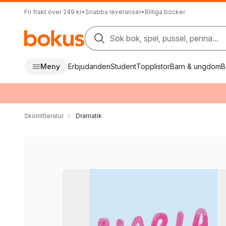
Fri frakt över 249 kr
•
Snabba leveranser
•
Billiga böcker
Sök bok, spel, pussel, penna...
Meny
Erbjudanden
Student
Topplistor
Barn & ungdom
B
Skönlitteratur
Dramatik