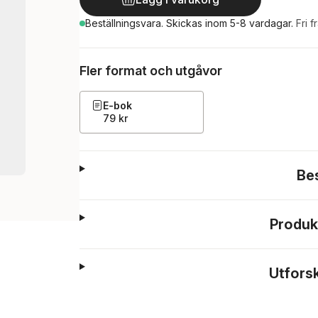
Beställningsvara.
Skickas
inom 5-8 vardagar
.
Fri f
Fler format och utgåvor
E-bok
79 kr
Be
Produk
Utfors