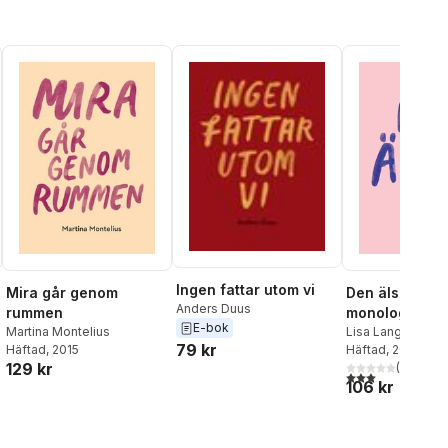
Ingen fattar utom vi
Mira går genom
Den älskade :
Anders Duus
rummen
monolog
E-bok
Martina Montelius
Lisa Langseth
79 kr
Häftad
, 2015
Häftad
, 2015
129 kr
(
1
)
3,0
utav 5 stjärnor
106 kr