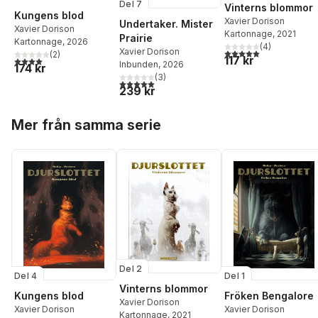
Del 7
Vinterns blommor
Kungens blod
Xavier Dorison
Undertaker. Mister
Xavier Dorison
Kartonnage
, 2021
Prairie
Kartonnage
, 2026
(
4
)
Xavier Dorison
5,0
utav 5 stjärnor. Tota
(
2
)
117 kr
4,0
utav 5 stjärnor. Totalt antal röster:
Inbunden
, 2026
174 kr
(
3
)
5,0
utav 5 stjärnor. Totalt antal röster:
239 kr
Hoppa över listan
Mer från samma serie
Del 2
Del 1
Del 4
Vinterns blommor
Fröken Bengalore
Kungens blod
Xavier Dorison
Xavier Dorison
Xavier Dorison
Kartonnage
, 2021