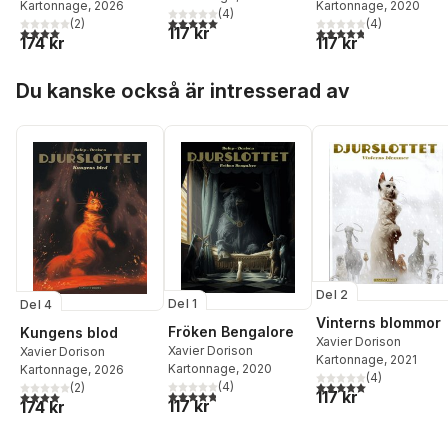
Kartonnage
, 2020
Kartonnage
, 2026
(
4
)
5,0
utav 5 stjärnor. Totalt antal röster:
(
4
)
(
2
)
117 kr
4,8
utav 5 stjärnor. Tota
4,0
utav 5 stjärnor. Totalt antal röster:
117 kr
174 kr
Hoppa över listan
Du kanske också är intresserad av
Del 2
Del 1
Del 4
Vinterns blommor
Fröken Bengalore
Kungens blod
Xavier Dorison
Xavier Dorison
Xavier Dorison
Kartonnage
, 2021
Kartonnage
, 2020
Kartonnage
, 2026
(
4
)
5,0
utav 5 stjärnor. Tota
(
4
)
(
2
)
117 kr
4,8
utav 5 stjärnor. Totalt antal röster:
4,0
utav 5 stjärnor. Totalt antal röster:
117 kr
174 kr