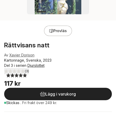
Provläs
Rättvisans natt
Av
Xavier Dorison
Kartonnage, Svenska, 2023
Del 3 i serien
Djurslottet
(
3
)
5,0
utav 5 stjärnor. Totalt antal röster:
117 kr
Lägg i varukorg
Skickas
.
Fri frakt över 249 kr.