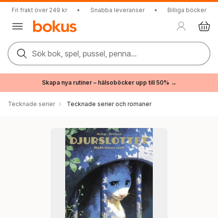
Fri frakt över 249 kr
•
Snabba leveranser
•
Billiga böcker
Sök bok, spel, pussel, penna...
Skapa nya rutiner – hälsoböcker upp till 50% →
Tecknade serier
Tecknade serier och romaner