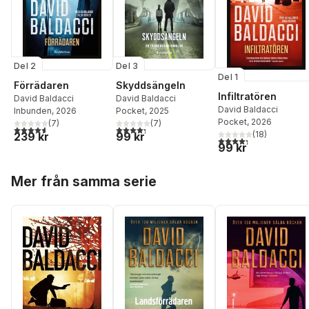
Del 2
Del 3
Del 1
Förrädaren
Skyddsängeln
Infiltratören
David Baldacci
David Baldacci
David Baldacci
Inbunden
, 2026
Pocket
, 2025
Pocket
, 2026
(
7
)
(
7
)
4,6
utav 5 stjärnor. Totalt antal röster:
4,3
utav 5 stjärnor. Totalt antal röster:
(
18
)
239 kr
99 kr
4,3
utav 5 stjärnor. Tota
99 kr
Hoppa över listan
Mer från samma serie