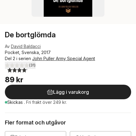
De bortglömda
Av
David Baldacci
Pocket, Svenska, 2017
Del 2 i serien
John Puller Army Special Agent
(
31
)
4,1
utav 5 stjärnor. Totalt antal röster:
89 kr
Lägg i varukorg
Skickas
.
Fri frakt över 249 kr.
Fler format och utgåvor