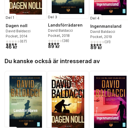
Del 3
Del 1
Del 4
Landsförrädaren
Dagen noll
Ingenmansland
David Baldacci
David Baldacci
David Baldacci
Pocket
, 2018
Pocket
, 2014
Pocket
, 2019
(
38
)
(
67
)
(
31
)
4,1
utav 5 stjärnor. Totalt antal röster:
4,1
utav 5 stjärnor. Totalt antal röster:
4,1
utav 5 stjärnor. Total
89 kr
46 kr
89 kr
Hoppa över listan
Du kanske också är intresserad av