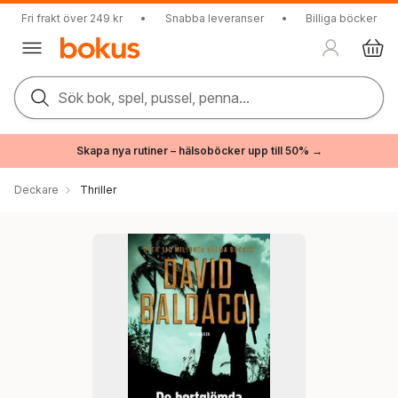
Fri frakt över 249 kr
•
Snabba leveranser
•
Billiga böcker
Sök bok, spel, pussel, penna...
Skapa nya rutiner – hälsoböcker upp till 50% →
Deckare
Thriller