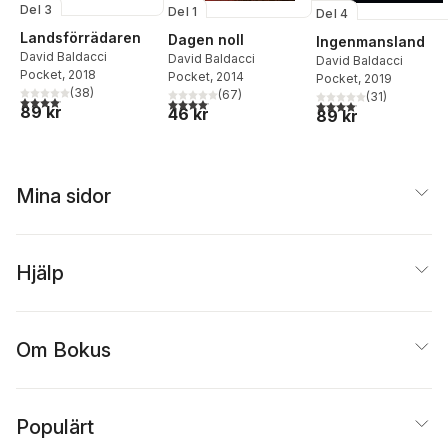
Del 3
Del 1
Del 4
Landsförrädaren
Dagen noll
Ingenmansland
David Baldacci
David Baldacci
David Baldacci
Pocket
, 2018
Pocket
, 2014
Pocket
, 2019
(
38
)
(
67
)
(
31
)
4,1
utav 5 stjärnor. Totalt antal röster:
4,1
utav 5 stjärnor. Totalt antal röster:
4,1
utav 5 stjärnor. Total
89 kr
46 kr
89 kr
Mina sidor
Hjälp
Om Bokus
Populärt