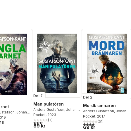
Del 7
Del 2
Manipulatören
Mordbrännaren
rnet
Anders Gustafson
,
Johan
Anders Gustafson
,
Johan
ustafson
,
Johan
Kant
Pocket
, 2023
Kant
Pocket
,
Gustafson & Kant
, 2017
tafson & Kant
2019
(
7
)
(
51
)
3,4
utav 5 stjärnor. Totalt antal röster:
21
)
4,0
utav 5 stjärnor. Totalt ant
stjärnor. Totalt antal röster:
89 kr
69 kr