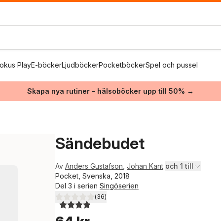
okus Play
E-böcker
Ljudböcker
Pocketböcker
Spel och pussel
Skapa nya rutiner – hälsoböcker upp till 50% →
Sändebudet
Av
Anders Gustafson
,
Johan Kant
och 1 till
Pocket, Svenska, 2018
Del 3 i serien
Singöserien
(
36
)
3,9
utav 5 stjärnor. Totalt antal röster: