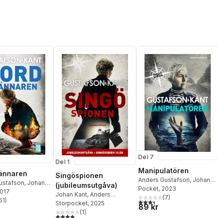
Del 7
Del 1
Manipulatören
ännaren
Singöspionen
Anders Gustafson
,
Johan
ustafson
,
Johan
(jubileumsutgåva)
Kant
Pocket
, 2023
tafson & Kant
2017
Johan Kant
,
Anders
(
7
)
51
)
3,4
utav 5 stjärnor. Totalt ant
Gustafson
Storpocket
, 2025
stjärnor. Totalt antal röster:
89 kr
(
1
)
4,0
utav 5 stjärnor. Totalt antal röster: