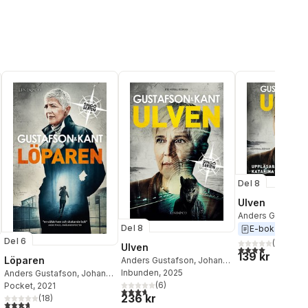
Del 8
Ulven
Anders Gustafso
Kant
Del 8
E-bok
2025
Del 6
(
1
)
Ulven
4,0
utav 5 stjärnor
139 kr
Löparen
Anders Gustafson
,
Johan
Kant
Inbunden
, 2025
Anders Gustafson
,
Johan
(
6
)
Kant
Pocket
,
Gustafson & Kant
, 2021
3,7
utav 5 stjärnor. Totalt antal röster:
al röster:
236 kr
(
18
)
3,7
utav 5 stjärnor. Totalt antal röster: