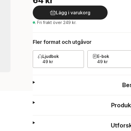
64 kr
Lägg i varukorg
.
Fri frakt över 249 kr.
Fler format och utgåvor
Ljudbok
E-bok
49 kr
49 kr
Be
Produk
Utfors