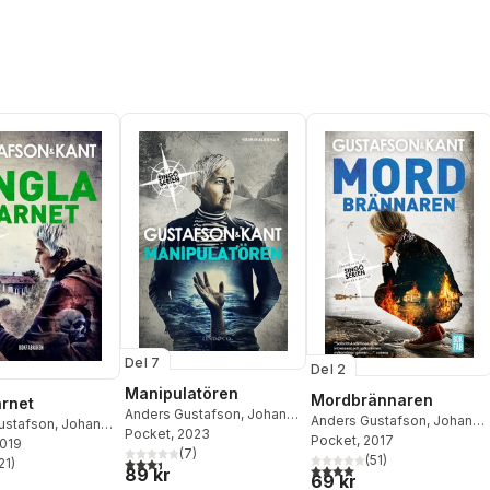
Del 7
Del 2
Manipulatören
Mordbrännaren
rnet
Anders Gustafson
,
Johan
Anders Gustafson
,
Johan
ustafson
,
Johan
Kant
Pocket
, 2023
Kant
Pocket
,
Gustafson & Kant
, 2017
tafson & Kant
2019
(
7
)
(
51
)
3,4
utav 5 stjärnor. Totalt antal röster:
21
)
4,0
utav 5 stjärnor. Totalt ant
stjärnor. Totalt antal röster:
89 kr
69 kr