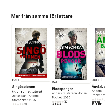
Hoppa över listan
Mer från samma författare
Del 4
Del 1
Del 5
Änglaba
Singöspionen
Blodspengar
Anders G
(jubileumsutgåva)
Anders Gustafson
,
Johan
Kant
Pocket
,
Gus
, 
Johan Kant
,
Anders
Kant
Pocket
,
Gustafson & Kant
, 2020
(
Gustafson
Storpocket
, 2025
3,4
utav 5 
(
12
)
89 kr
3,8
utav 5 stjärnor. Totalt antal röster:
(
1
)