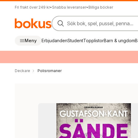
Fri frakt över 249 kr
•
Snabba leveranser
•
Billiga böcker
Sök bok, spel, pussel, penna...
Meny
Erbjudanden
Student
Topplistor
Barn & ungdom
B
Deckare
Polisromaner