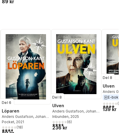
89 kr
Del 8
Ulven
Anders Gustafso
Kant
Del 8
E-bok
2025
Del 6
(
1
)
Ulven
4,0
utav 5 stjärnor
139 kr
Löparen
Anders Gustafson
,
Johan
Kant
Inbunden
, 2025
Anders Gustafson
,
Johan
(
6
)
Kant
Pocket
,
Gustafson & Kant
, 2021
3,7
utav 5 stjärnor. Totalt antal röster:
al röster:
236 kr
(
18
)
3,7
utav 5 stjärnor. Totalt antal röster: