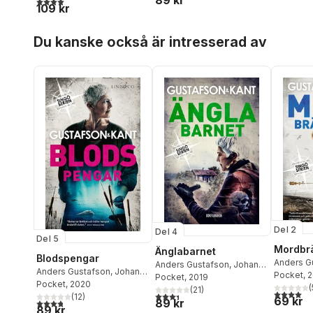
89 kr
109 kr
Hoppa över listan
Du kanske också är intresserad av
Del 2
Del 4
Del 5
Mordbr
Änglabarnet
Blodspengar
Anders G
Anders Gustafson
,
Johan
Anders Gustafson
,
Johan
Kant
Pocket
,
Gus
, 
Kant
Pocket
,
Gustafson & Kant
, 2019
Kant
Pocket
,
Gustafson & Kant
, 2020
(
(
21
)
4,0
utav 5 
3,4
utav 5 stjärnor. Totalt antal röster:
(
12
)
69 kr
89 kr
3,8
utav 5 stjärnor. Totalt antal röster:
89 kr