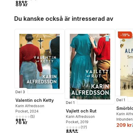
4,2
utav 5 stjärnor. Totalt antal röster:
89 kr
Hoppa över listan
Du kanske också är intresserad av
-19%
Del 3
Valentin och Ketty
Del 1
Del 1
Karin Alfredsson
Smörbl
Vajlett och Rut
Pocket
, 2024
Karin Alf
(
5
)
Karin Alfredsson
3,4
utav 5 stjärnor. Totalt antal röster:
Inbunden
76 kr
Pocket
, 2019
209 kr
(
17
)
4,2
utav 5 stjärnor. Totalt antal röster: