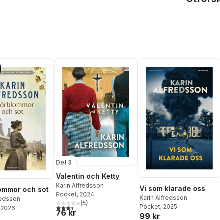
Del 3
Valentin och Ketty
Karin Alfredsson
Vi som klarade oss
ommor och sot
Pocket
, 2024
Karin Alfredsson
redsson
(
5
)
Pocket
, 2025
3,4
utav 5 stjärnor. Totalt antal röster:
2026
76 kr
99 kr