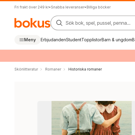
Fri frakt över 249 kr
•
Snabba leveranser
•
Billiga böcker
Sök bok, spel, pussel, penna...
Meny
Erbjudanden
Student
Topplistor
Barn & ungdom
B
Skönlitteratur
Romaner
Historiska romaner