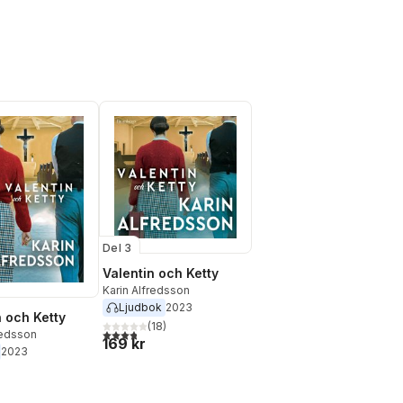
Del 3
Valentin och Ketty
Karin Alfredsson
Ljudbok
2023
n och Ketty
(
18
)
3,8
utav 5 stjärnor. Totalt antal röster:
redsson
169 kr
2023