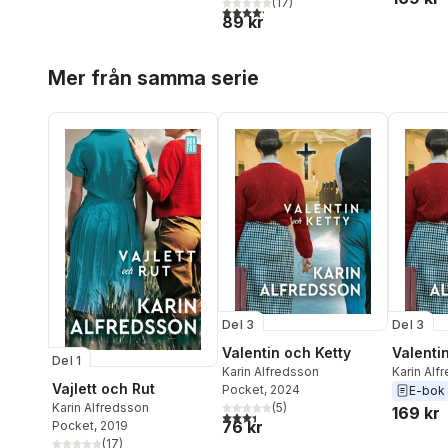
(
17
)
4,2
utav 5 stjärnor. Totalt antal röster:
89 kr
Hoppa över listan
Mer från samma serie
Del 3
Del 3
Valentin och Ketty
Valenti
Del 1
Karin Alfredsson
Karin Alf
Vajlett och Rut
Pocket
, 2024
E-bok
(
5
)
Karin Alfredsson
169 kr
3,4
utav 5 stjärnor. Totalt antal röster:
76 kr
Pocket
, 2019
(
17
)