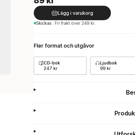
89 kr
Lägg i varukorg
Skickas
.
Fri frakt över 249 kr.
Fler format och utgåvor
CD-bok
Ljudbok
247 kr
99 kr
Be
Produk
Utfors