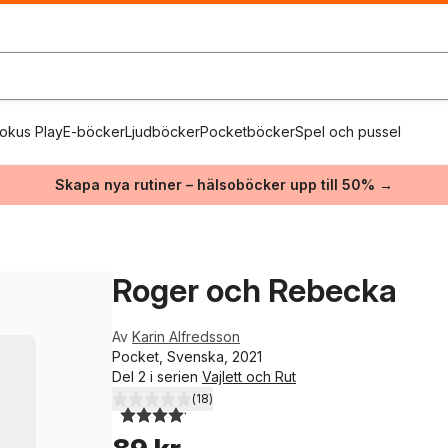
okus Play
E-böcker
Ljudböcker
Pocketböcker
Spel och pussel
Skapa nya rutiner – hälsoböcker upp till 50% →
Roger och Rebecka
Av
Karin Alfredsson
Pocket, Svenska, 2021
Del 2 i serien
Vajlett och Rut
(
18
)
4,1
utav 5 stjärnor. Totalt antal röster: