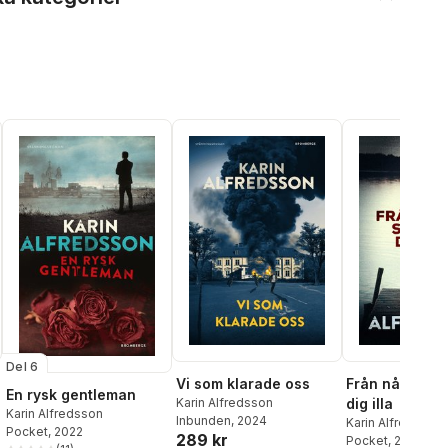
Del 6
Vi som klarade oss
Från någon som
En rysk gentleman
Karin Alfredsson
dig illa
Karin Alfredsson
Inbunden
, 2024
Karin Alfredsson
Pocket
, 2022
289 kr
Pocket
, 2023