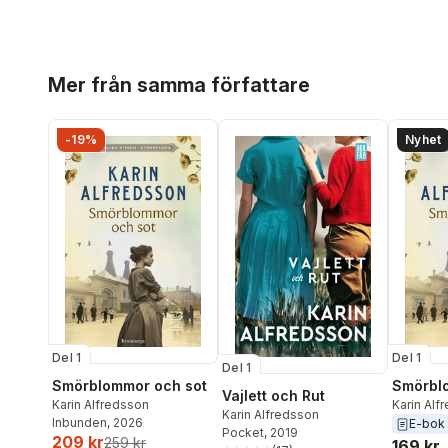
Hoppa över listan
Mer från samma författare
-19%
Nyhet
Del 1
Del 1
Del 1
Smörblommor och sot
Smörbl
Vajlett och Rut
Karin Alfredsson
Karin Alf
Karin Alfredsson
Inbunden
, 2026
E-bok
Pocket
, 2019
209 kr
259 kr
169 kr