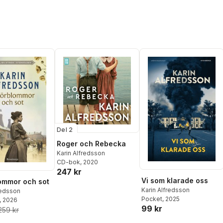
Del 2
Roger och Rebecka
Karin Alfredsson
CD-bok
, 2020
247 kr
Vi som klarade oss
ommor och sot
Karin Alfredsson
redsson
Pocket
, 2025
, 2026
99 kr
259 kr