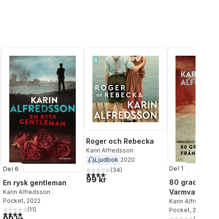
Roger och Rebecka
Karin Alfredsson
Ljudbok
2020
Del 1
Del 6
(
34
)
4,2
utav 5 stjärnor. Totalt antal röster:
99 kr
80 grader frå
En rysk gentleman
Varmvattnet
Karin Alfredsson
Pocket
, 2022
Karin Alfredsson
(
11
)
Pocket
, 2020
4,0
utav 5 stjärnor. Totalt antal röster:
99 kr
(
9
)