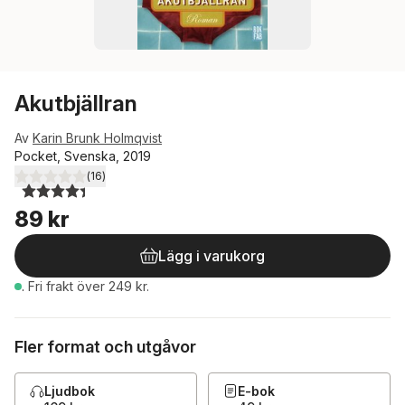
Akutbjällran
Av
Karin Brunk Holmqvist
Pocket, Svenska, 2019
(
16
)
4,4
utav 5 stjärnor. Totalt antal röster:
89 kr
Lägg i varukorg
.
Fri frakt över 249 kr.
Fler format och utgåvor
Ljudbok
E-bok