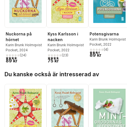
Potensgivarna
Nuckorna på
Kyss Karlsson i
Karin Brunk Holmqvist
hörnet
nacken
Pocket
, 2022
Karin Brunk Holmqvist
Karin Brunk Holmqvist
(
4
)
Pocket
, 2024
Pocket
, 2022
3,5
utav 5 stjärnor. Tota
89 kr
(
24
)
(
23
)
4,1
utav 5 stjärnor. Totalt antal röster:
3,8
utav 5 stjärnor. Totalt antal röster:
89 kr
75 kr
Hoppa över listan
Du kanske också är intresserad av