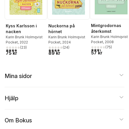
Mintgrodornas
Kyss Karlsson i
Nuckorna på
återkomst
nacken
hörnet
Karin Brunk Holmqvist
Karin Brunk Holmqvist
Karin Brunk Holmqvist
Pocket
, 2008
Pocket
, 2022
Pocket
, 2024
(
75
)
(
23
)
(
24
)
3,4
utav 5 stjärnor. Tota
3,8
utav 5 stjärnor. Totalt antal röster:
4,1
utav 5 stjärnor. Totalt antal röster:
57 kr
75 kr
89 kr
Mina sidor
Hjälp
Om Bokus