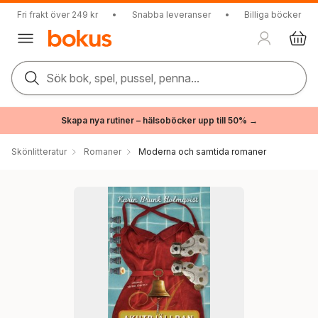
Fri frakt över 249 kr
•
Snabba leveranser
•
Billiga böcker
Sök bok, spel, pussel, penna...
Skapa nya rutiner – hälsoböcker upp till 50% →
Skönlitteratur
Romaner
Moderna och samtida romaner