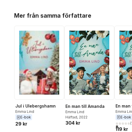
Hoppa över listan
Mer från samma författare
En man 
Jul i Ulebergshamn
En man till Amanda
Emma Li
Emma Lind
Emma Lind
E-bok
E-bok
Häftad
, 2022
304 kr
29 kr
(
1,0
utav 5 
119 kr