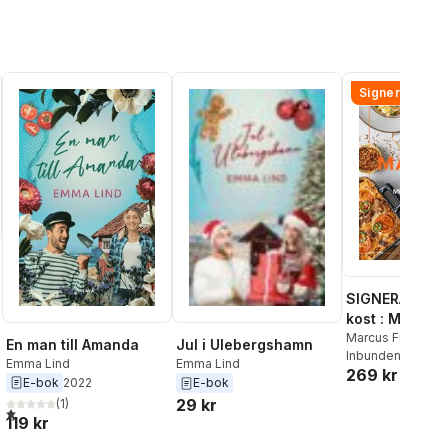
Signerad!
SIGNERAD - M
kost : Middag
al röster:
matlådor
Marcus Frank
En man till Amanda
Jul i Ulebergshamn
Inbunden
, 2026
Emma Lind
Emma Lind
269 kr
E-bok
2022
E-bok
29 kr
(
1
)
1,0
utav 5 stjärnor. Totalt antal röster:
119 kr