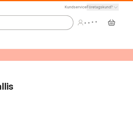
Kundservice
Företagskund?
lis