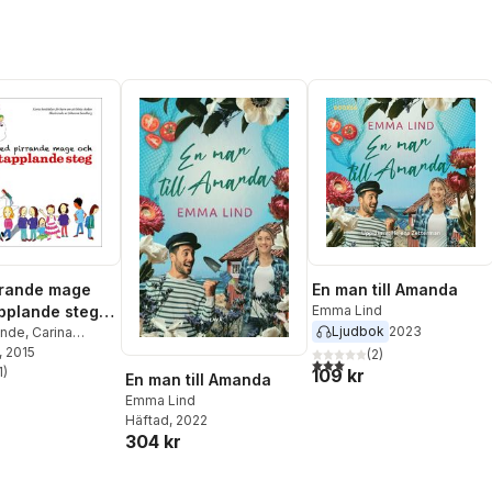
Sandberg Holstensson
,
Anna Bendréus Kinding
rrande mage
En man till Amanda
pplande steg :
Emma Lind
Ljudbok
2023
rättelser för
inde
,
Carina
Emma Lind
, 2015
,
 att börja
(
2
)
3,0
utav 5 stjärnor. Totalt ant
Larsson
1
)
,
Eva
109 kr
En man till Amanda
stjärnor. Totalt antal röster:
elen Wenlöf
,
Emma Lind
Karlsson
,
James
Häftad
, 2022
Karin Stenfeldt
,
304 kr
nsson
,
Marie
ar Okker
,
Petra
 Holstensson
,