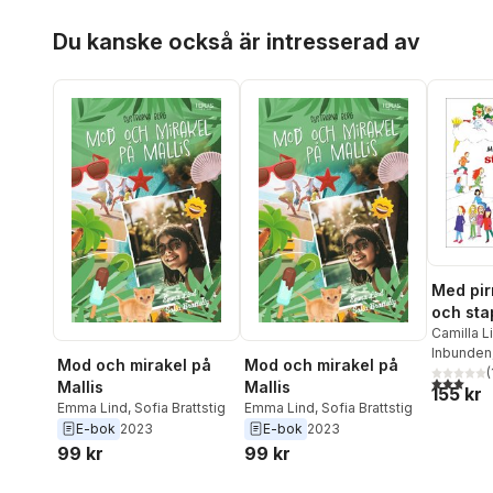
Hoppa över listan
Du kanske också är intresserad av
Med pi
och sta
korta be
Camilla L
Aynsley
Inbunden
,
barn om
Mod och mirakel på
Mod och mirakel på
Torsten 
(
skolan
3,0
utav 5 
Mallis
Mallis
155 kr
Ullerud
,
H
Emma Lind
,
Sofia Brattstig
Emma Lind
,
Sofia Brattstig
Isabella 
E-bok
2023
E-bok
2023
Aynsley
,
99 kr
99 kr
Linda Ja
Wildhamm
Sandberg