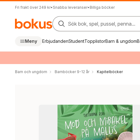
Fri frakt över 249 kr
•
Snabba leveranser
•
Billiga böcker
Sök bok, spel, pussel, penna...
Meny
Erbjudanden
Student
Topplistor
Barn & ungdom
B
Barn och ungdom
Barnböcker 9-12 år
Kapitelböcker