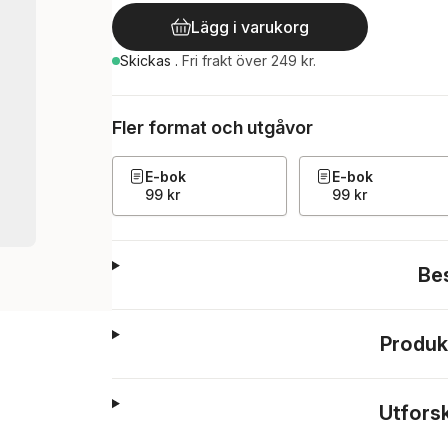
Lägg i varukorg
Skickas
.
Fri frakt över 249 kr.
Fler format och utgåvor
E-bok
E-bok
99 kr
99 kr
Be
Produk
Utfors