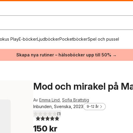
okus Play
E-böcker
Ljudböcker
Pocketböcker
Spel och pussel
Skapa nya rutiner – hälsoböcker upp till 50% →
Mod och mirakel på Mal
Av
Emma Lind
,
Sofia Brattstig
Inbunden, Svenska, 2023
9-12 år
(
1
)
5,0
utav 5 stjärnor. Totalt antal röster:
150 kr