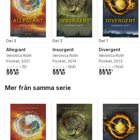
Del 3
Del 2
Del 1
Allegiant
Insurgent
Divergent
Veronica Roth
Veronica Roth
Veronica Roth
Pocket
, 2021
Pocket
, 2014
Pocket
, 2013
(
5
)
(
64
)
(
104
)
4,2
utav 5 stjärnor. Totalt antal röster:
4,2
utav 5 stjärnor. Totalt antal röster:
4,4
utav 5 stjärnor. Tota
99 kr
99 kr
99 kr
Hoppa över listan
Mer från samma serie