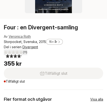
Four : en Divergent-samling
Av
Veronica Roth
Storpocket, Svenska, 2015
15+ år
Del i serien
Divergent
(
11
)
4,2
utav 5 stjärnor. Totalt antal röster:
355 kr
Tillfälligt slut
Tillfälligt slut
Fler format och utgåvor
Visa alla