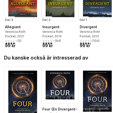
Del 3
Del 2
Del 1
Allegiant
Insurgent
Divergent
Veronica Roth
Veronica Roth
Veronica Roth
Pocket
, 2021
Pocket
, 2014
Pocket
, 2013
(
5
)
(
64
)
(
104
)
4,2
utav 5 stjärnor. Totalt antal röster:
4,2
utav 5 stjärnor. Totalt antal röster:
4,4
utav 5 stjärnor. Tota
99 kr
99 kr
99 kr
Hoppa över listan
Du kanske också är intresserad av
Four (En Divergent-