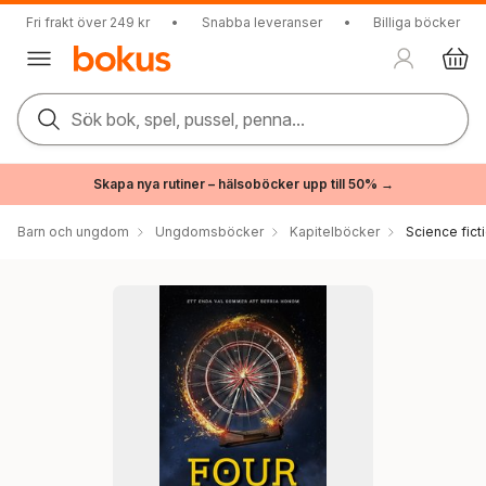
Fri frakt över 249 kr
•
Snabba leveranser
•
Billiga böcker
Sök bok, spel, pussel, penna...
Skapa nya rutiner – hälsoböcker upp till 50% →
Barn och ungdom
Ungdomsböcker
Kapitelböcker
Science fict