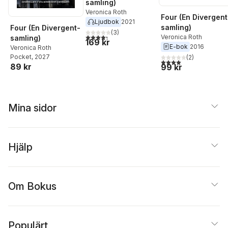
samling)
Veronica Roth
Four (En Divergent
Ljudbok
2021
samling)
Four (En Divergent-
(
3
)
4,3
utav 5 stjärnor. Totalt antal röster:
Veronica Roth
samling)
169 kr
E-bok
2016
Veronica Roth
Pocket
, 2027
(
2
)
4,0
utav 5 stjärnor. Tota
89 kr
99 kr
Mina sidor
Hjälp
Om Bokus
Populärt