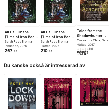
Tales from the
All Hail Chaos
All Hail Chaos
Shadowhunter
(Time of Iron Book
(Time of Iron Book
Academy
Cassandra Clare
,
Sara
2)
Sarah Rees Brennan
2)
Sarah Rees Brennan
Rees Brennan
Häftad
, 2017
,
Maure
Inbunden
, 2026
Häftad
, 2026
Johnson
(
,
3
Robin
)
267 kr
210 kr
4,7
utav 5 stjärnor. Tota
133 kr
Wasserman
Hoppa över listan
Du kanske också är intresserad av