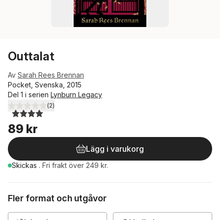
Outtalat
Av
Sarah Rees Brennan
Pocket, Svenska, 2015
Del 1 i serien
Lynburn Legacy
(
2
)
4,0
utav 5 stjärnor. Totalt antal röster:
89 kr
Lägg i varukorg
Skickas
.
Fri frakt över 249 kr.
Fler format och utgåvor