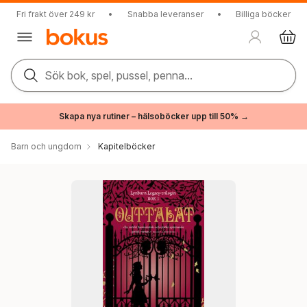
Fri frakt över 249 kr
•
Snabba leveranser
•
Billiga böcker
Sök bok, spel, pussel, penna...
Skapa nya rutiner – hälsoböcker upp till 50% →
Barn och ungdom
Kapitelböcker