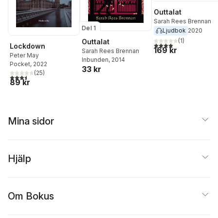
Outtalat
Sarah Rees Brennan
Del 1
Ljudbok
2020
(
1
)
Outtalat
4,0
utav 5 stjärnor. Tota
Lockdown
169 kr
Sarah Rees Brennan
Peter May
Inbunden
, 2014
Pocket
, 2022
33 kr
(
25
)
3,5
utav 5 stjärnor. Totalt antal röster:
89 kr
Mina sidor
Hjälp
Om Bokus